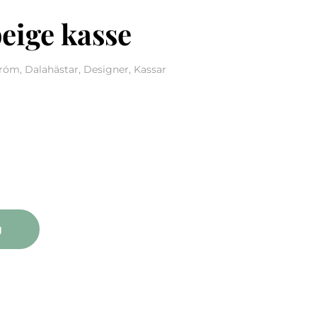
eige kasse
öm, Dalahästar, Designer, Kassar
kasse quantity
g