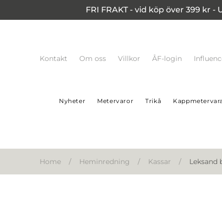
FRI FRAKT - vid köp över 399 kr - 
Kontakt
Om oss
Villkor
ÅF-login
Influen
Nyheter
Metervaror
Trikå
Kappmetervar
Home
/
Heminredning
/
Kassar
/
Leksand 