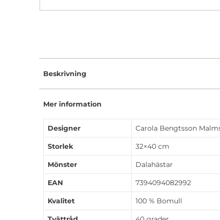
Beskrivning
Mer information
Designer
Carola Bengtsson Malm
Storlek
32×40 cm
Mönster
Dalahästar
EAN
7394094082992
Kvalitet
100 % Bomull
Tvättråd
40 grader