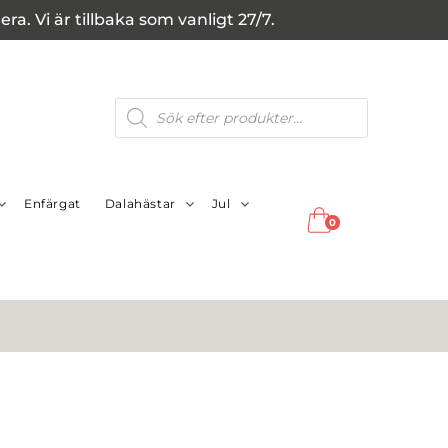
a. Vi är tillbaka som vanligt 27/7.
Produktsökning
Enfärgat
Dalahästar
Jul
0