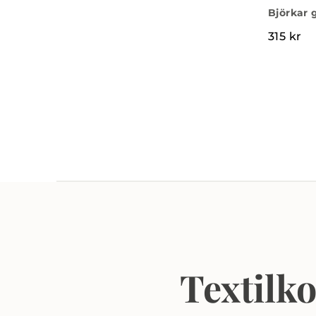
Björkar 
315
kr
Textilk