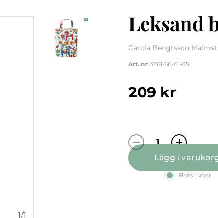
Leksand b
Carola Bengtsson Malmstr
Art. nr
: 3761-66-01-05
209
kr
Leksand beige 
Lägg i varukor
Finns i lager
1
/
1