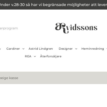
Under v.28-30 så har vi begränsade möjligheter att leverer
cerprogram
a
Gardiner
Astrid Lindgren
Designer
Heminredning
REA
Återforsäljare
beige kasse