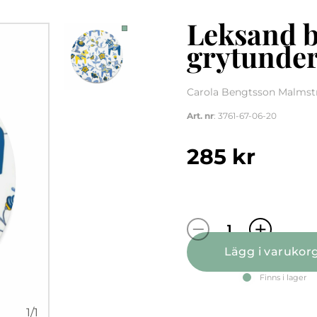
Leksand b
grytunder
Carola Bengtsson Malmstr
Art. nr
: 3761-67-06-20
285
kr
Leksand blå/gu
Lägg i varukor
Finns i lager
1
/
1