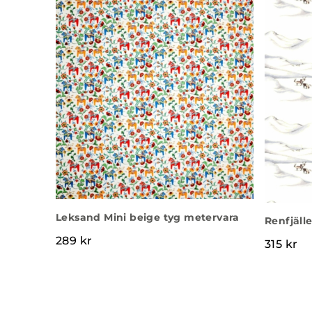
Leksand Mini beige tyg metervara
Renfjäll
289
kr
315
kr