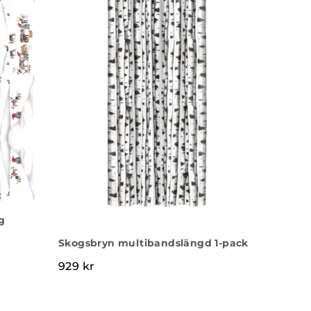
g
Skogsbryn multibandslängd 1-pack
929
kr