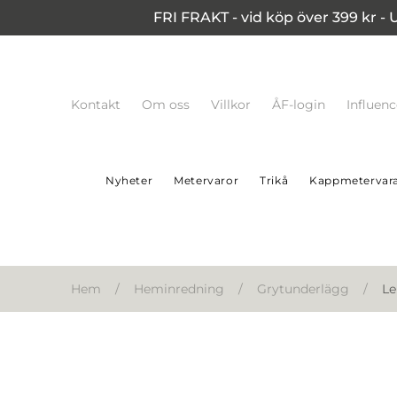
FRI FRAKT - vid köp över 399 kr - 
Kontakt
Om oss
Villkor
ÅF-login
Influen
Nyheter
Metervaror
Trikå
Kappmetervar
Hem
/
Heminredning
/
Grytunderlägg
/
Le