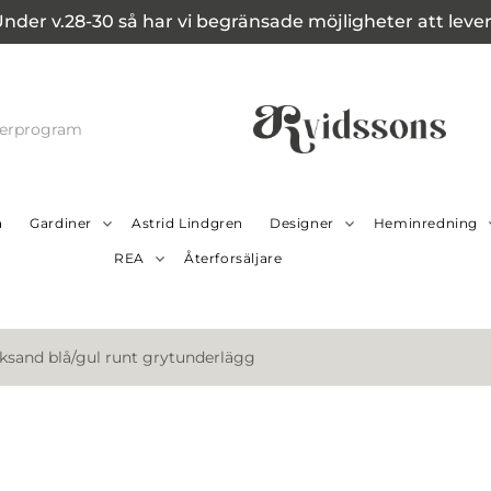
Under v.28-30 så har vi begränsade möjligheter att leverer
cerprogram
a
Gardiner
Astrid Lindgren
Designer
Heminredning
REA
Återforsäljare
ksand blå/gul runt grytunderlägg