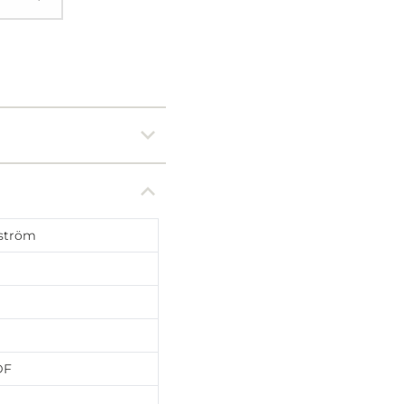
ström
DF