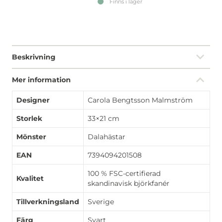
Finns i lager
Beskrivning
Mer information
Designer
Carola Bengtsson Malmström
Storlek
33×21 cm
Mönster
Dalahästar
EAN
7394094201508
100 % FSC-certifierad
Kvalitet
skandinavisk björkfanér
Tillverkningsland
Sverige
Färg
Svart