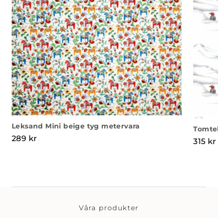
Leksand Mini beige tyg metervara
Tomtel
289
kr
315
kr
Våra produkter