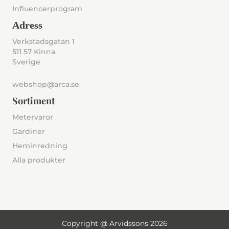
Influencerprogram
Adress
Verkstadsgatan 1
511 57 Kinna
Sverige
webshop@arca.se
Sortiment
Metervaror
Gardiner
Heminredning
Alla produkter
Copyright @ Arvidssons 2026