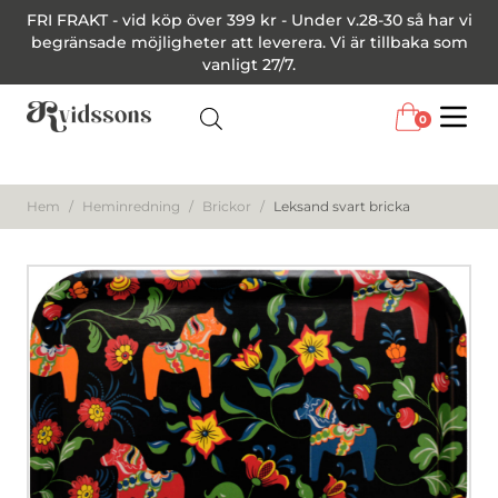
FRI FRAKT - vid köp över 399 kr - Under v.28-30 så har vi
begränsade möjligheter att leverera. Vi är tillbaka som
vanligt 27/7.
0
Menu
Hem
/
Heminredning
/
Brickor
/
Leksand svart bricka