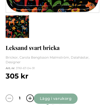
1
/
1
Leksand svart bricka
Brickor, Carola Bengtsson Malmström, Dalahästar,
Designer
Art. nr
: 3761-67-04-91
305
kr
Lägg i varukorg
Leksand svart bricka mängd