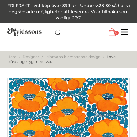
FRI FRAKT - vid köp över 399 kr - Under v.28-30 så har vi
begränsade möjligheter att leverera. Vi är tillbaka som
vanligt 27/7.
0
Menu
Hem
/
Designer
/
Minmona blomstrande design
/
Love
blå/orange tyg metervara