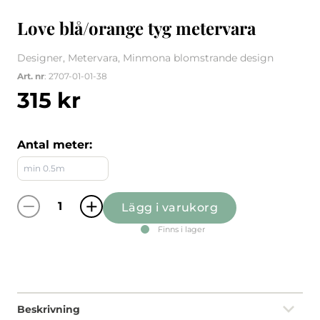
Love blå/orange tyg metervara
Designer, Metervara, Minmona blomstrande design
Art. nr
: 2707-01-01-38
315
kr
Antal meter:
Lägg i varukorg
Love blå/orange tyg metervara mängd
Finns i lager
Beskrivning