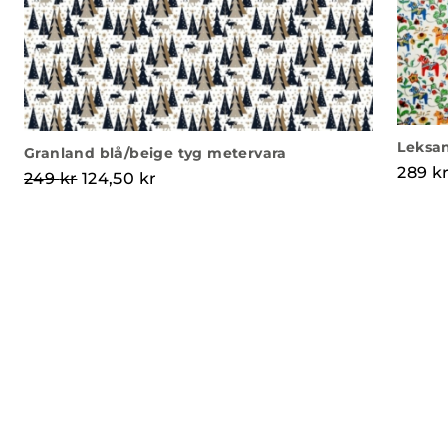
Leksan
Granland blå/beige tyg metervara
289
k
Det ursprungliga priset var: 249 kr.
Det nuvarande priset är: 124,50 kr.
249
kr
124,50
kr