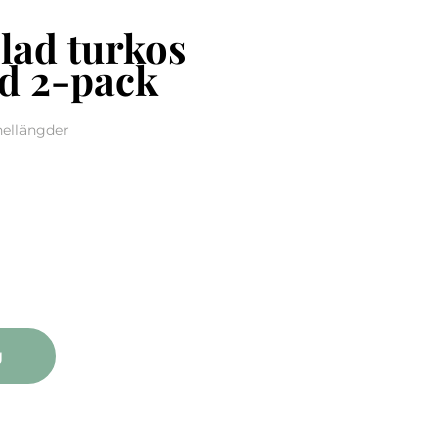
lad turkos
d 2-pack
nellängder
urkos panellängd 2-pack mängd
g