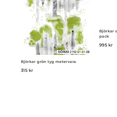
Björkar 
pack
995
kr
Björkar grön tyg metervara
315
kr