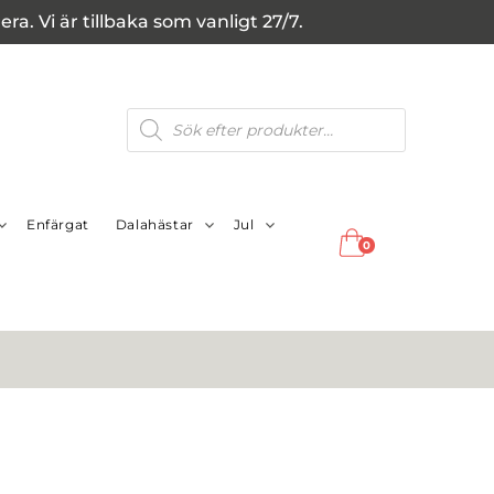
a. Vi är tillbaka som vanligt 27/7.
Produktsökning
Enfärgat
Dalahästar
Jul
0