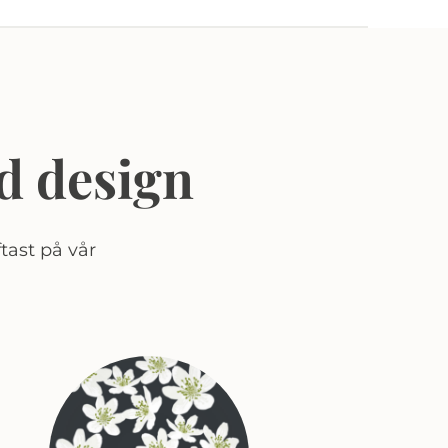
d design
tast på vår