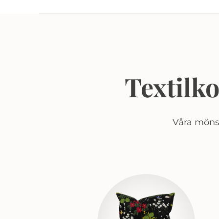
Textilk
Våra mönst