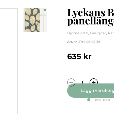
Lyckans B
panelläng
Björk-Forth, Designer, Pa
Art. nr
: 2194-09-02-38
635
kr
Lyckans Blad t
Lägg i varukor
Finns i lager