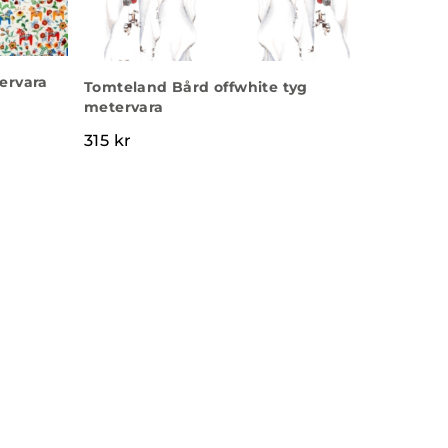
ervara
Tomteland Bård offwhite tyg
metervara
315
kr