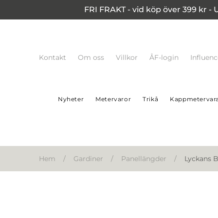
FRI FRAKT - vid köp över 399 kr - 
Kontakt
Om oss
Villkor
ÅF-login
Influen
Nyheter
Metervaror
Trikå
Kappmetervar
Hem
/
Gardiner
/
Panellängder
/
Lyckans B