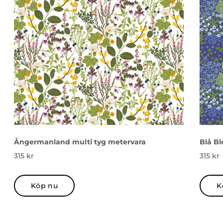
Ångermanland multi tyg metervara
Blå Bl
315
kr
315
kr
Köp nu
K