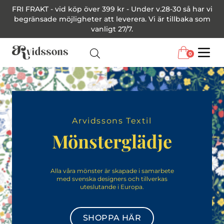
FRI FRAKT - vid köp över 399 kr - Under v.28-30 så har vi
begränsade möjligheter att leverera. Vi är tillbaka som
vanligt 27/7.
0
Menu
Arvidssons Textil
Mönsterglädje
Alla våra mönster är skapade i samarbete
med svenska designers och tillverkas
uteslutande i Europa.
SHOPPA HÄR