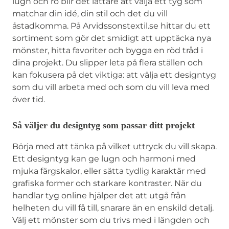
lugn och ro blir det lättare att välja ett tyg som
matchar din idé, din stil och det du vill
åstadkomma. På Arvidssonstextil.se hittar du ett
sortiment som gör det smidigt att upptäcka nya
mönster, hitta favoriter och bygga en röd tråd i
dina projekt. Du slipper leta på flera ställen och
kan fokusera på det viktiga: att välja ett designtyg
som du vill arbeta med och som du vill leva med
över tid.
Så väljer du designtyg som passar ditt projekt
Börja med att tänka på vilket uttryck du vill skapa.
Ett designtyg kan ge lugn och harmoni med
mjuka färgskalor, eller sätta tydlig karaktär med
grafiska former och starkare kontraster. När du
handlar tyg online hjälper det att utgå från
helheten du vill få till, snarare än en enskild detalj.
Välj ett mönster som du trivs med i längden och