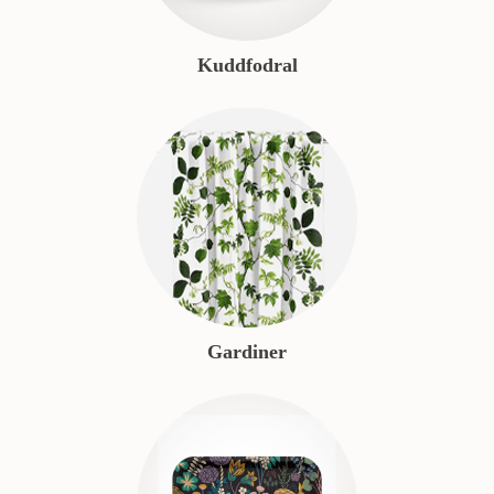
Kuddfodral
Gardiner