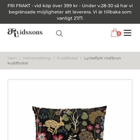
FRI FRAKT - vid köp över 399 kr - Under v.28-30 så har vi
begränsade möjligheter att leverera. Vi är tillbaka som
vanligt 27/7.
0
Menu
Hem
/
Heminredning
/
Kuddfodral
/
Lyckeflykt röd/brun
kuddfodral