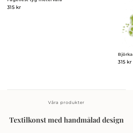
315
kr
Björka
315
kr
Våra produkter
Textilkonst med handmålad design