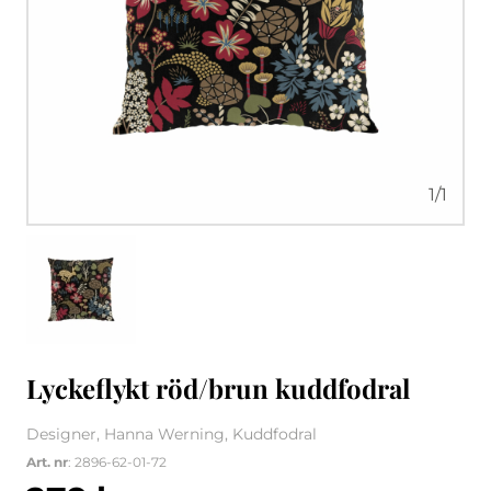
1
/
1
Lyckeflykt röd/brun kuddfodral
Designer, Hanna Werning, Kuddfodral
Art. nr
: 2896-62-01-72