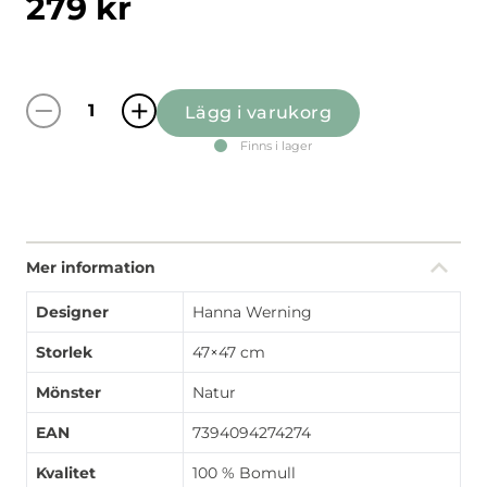
279
kr
Lägg i varukorg
Lyckeflykt röd/brun kuddfodral mängd
Finns i lager
Mer information
Designer
Hanna Werning
Storlek
47×47 cm
Mönster
Natur
EAN
7394094274274
Kvalitet
100 % Bomull