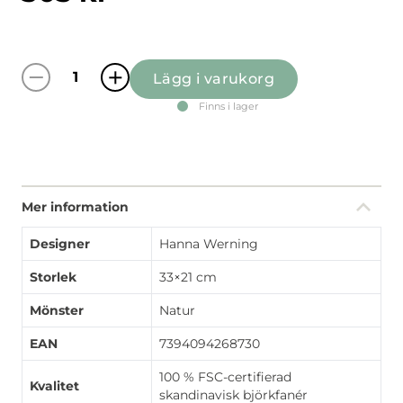
Lägg i varukorg
Lyckeflykt svart/multi bricka quantity
Finns i lager
Mer information
Designer
Hanna Werning
Storlek
33×21 cm
Mönster
Natur
EAN
7394094268730
100 % FSC-certifierad
Kvalitet
skandinavisk björkfanér