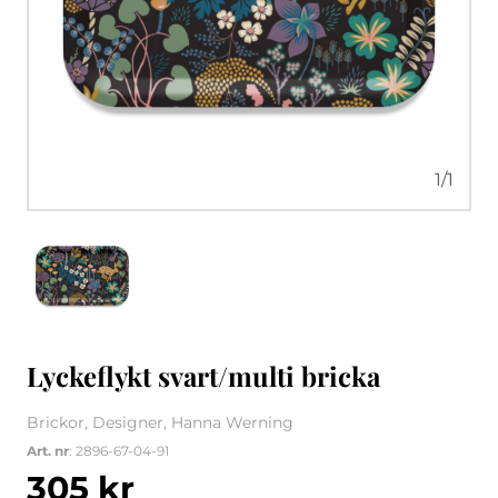
1
/
1
Lyckeflykt svart/multi bricka
Brickor, Designer, Hanna Werning
Art. nr
: 2896-67-04-91
305
kr