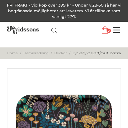
FRI FRAKT - vid köp över 399 kr - Under v.28-30 så har vi
begränsade möjligheter att leverera. Vi är tillbaka som
vanligt 27/7.
0
Menu
Home
/
Heminredning
/
Brickor
/
Lyckeflykt svart/multi bricka