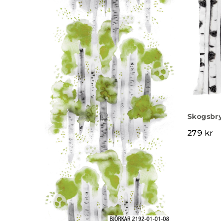
Skogsbr
279
kr