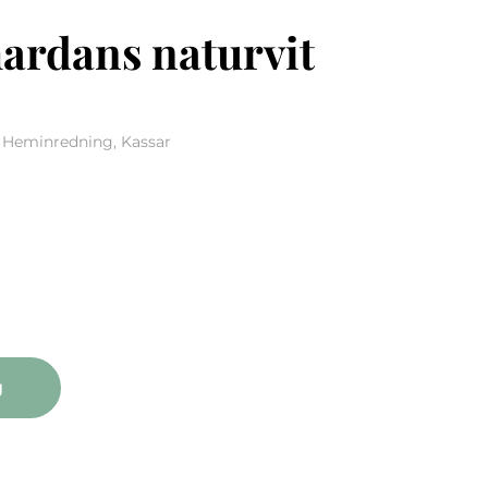
rdans naturvit
, Heminredning, Kassar
naturvit kasse quantity
g