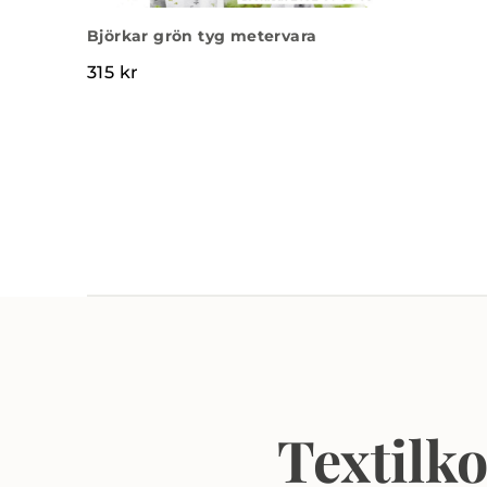
Björkar grön tyg metervara
315
kr
Textilk