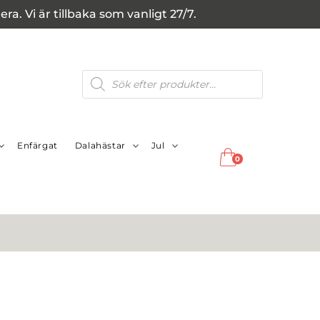
a. Vi är tillbaka som vanligt 27/7.
Produktsökning
Enfärgat
Dalahästar
Jul
0