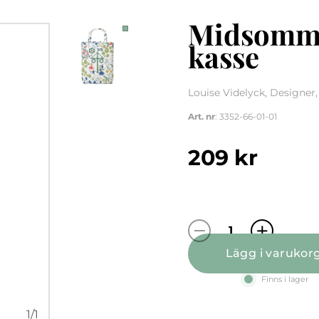
Midsomma
kasse
Louise Videlyck, Designer
Art. nr
: 3352-66-01-01
209
kr
Midsommardans 
Lägg i varukor
Finns i lager
1
/
1