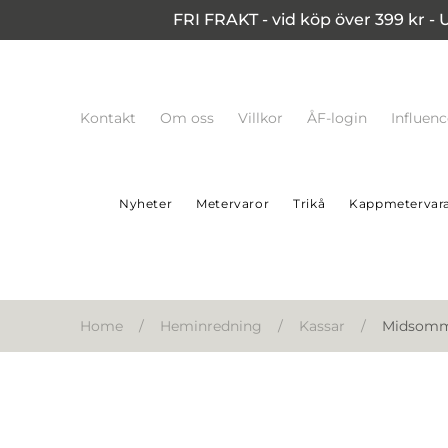
FRI FRAKT - vid köp över 399 kr - 
Kontakt
Om oss
Villkor
ÅF-login
Influen
Nyheter
Metervaror
Trikå
Kappmetervar
Home
/
Heminredning
/
Kassar
/
Midsomma