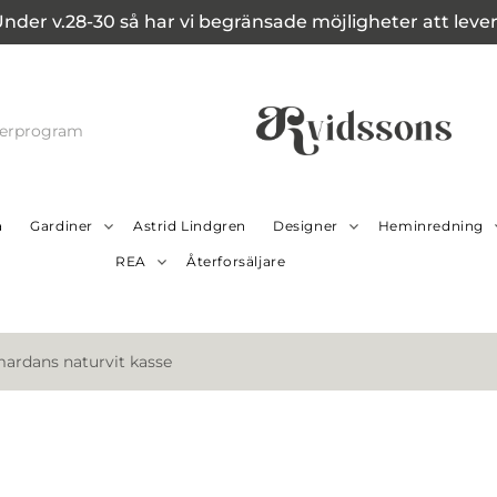
Under v.28-30 så har vi begränsade möjligheter att leverer
cerprogram
a
Gardiner
Astrid Lindgren
Designer
Heminredning
REA
Återforsäljare
rdans naturvit kasse