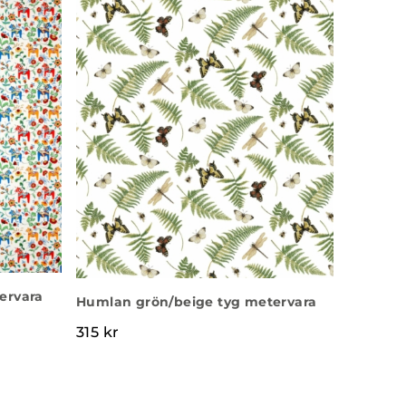
ervara
Humlan grön/beige tyg metervara
315
kr