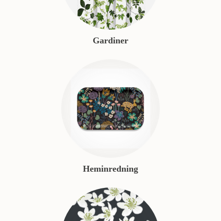
Gardiner
Heminredning