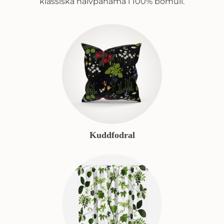
klassiska halvpanama i 100% bomull.
Kuddfodral