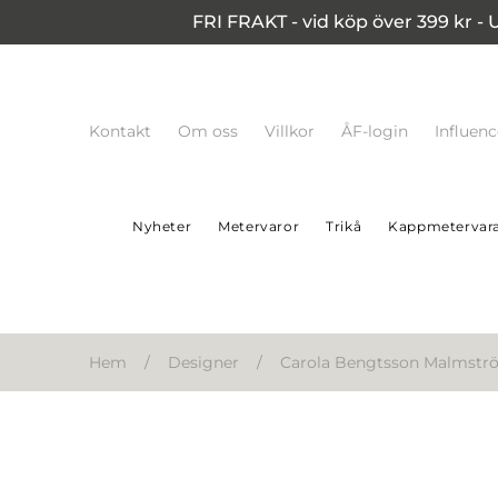
FRI FRAKT - vid köp över 399 kr - 
Kontakt
Om oss
Villkor
ÅF-login
Influen
Nyheter
Metervaror
Trikå
Kappmetervar
Hem
/
Designer
/
Carola Bengtsson Malmstr