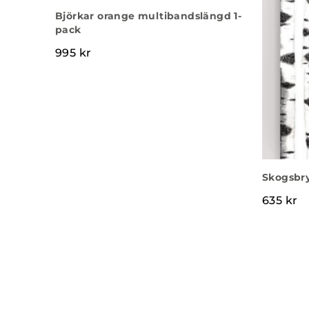
Björkar orange multibandslängd 1-
pack
995
kr
Skogsbr
635
kr