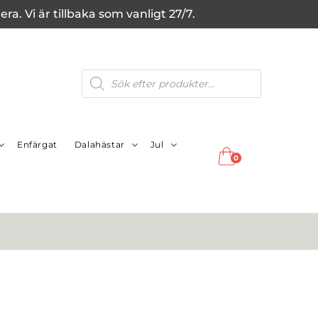
a. Vi är tillbaka som vanligt 27/7.
Produktsökning
Enfärgat
Dalahästar
Jul
0