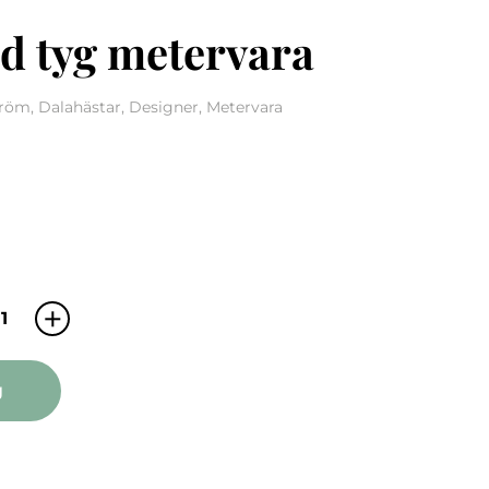
d tyg metervara
öm, Dalahästar, Designer, Metervara
Nusnäs röd tyg metervara mängd
g