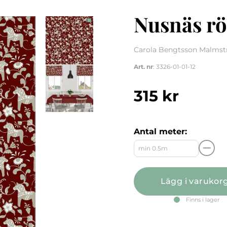
Nusnäs rö
Carola Bengtsson Malmstr
Art. nr
: 3326-01-01-12
315
kr
Antal meter:
Lägg i varukor
Finns i lager