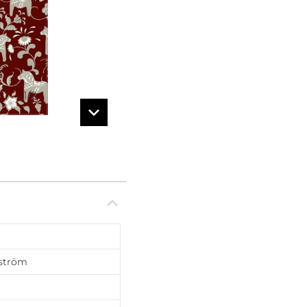
1
/
2
ström