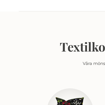
Textilk
Våra mönst