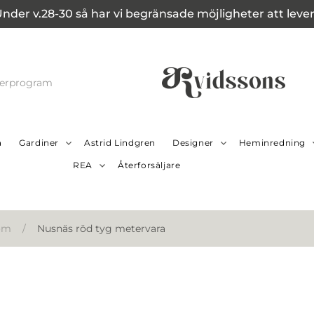
Under v.28-30 så har vi begränsade möjligheter att leverer
cerprogram
a
Gardiner
Astrid Lindgren
Designer
Heminredning
REA
Återforsäljare
öm
/
Nusnäs röd tyg metervara