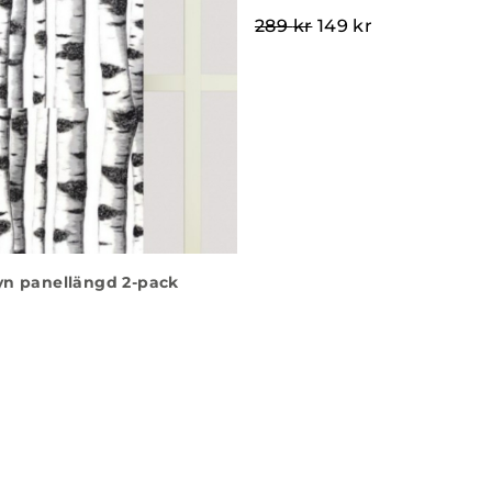
Det ursprungliga pr
Det nuvarande
289
kr
149
kr
yn panellängd 2-pack