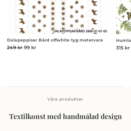
Dalapeppisar Bård offwhite tyg metervara
Humla
Det ursprungliga priset var: 249 kr.
Det nuvarande priset är: 99 kr.
249
kr
99
kr
315
kr
Våra produkter
Textilkonst med handmålad design