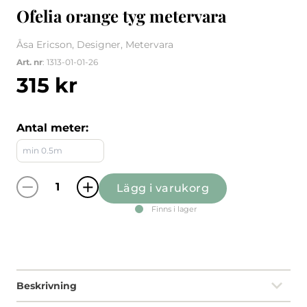
Ofelia orange tyg metervara
Åsa Ericson, Designer, Metervara
Art. nr
: 1313-01-01-26
315
kr
Antal meter:
Lägg i varukorg
Ofelia orange tyg metervara mängd
Finns i lager
Beskrivning