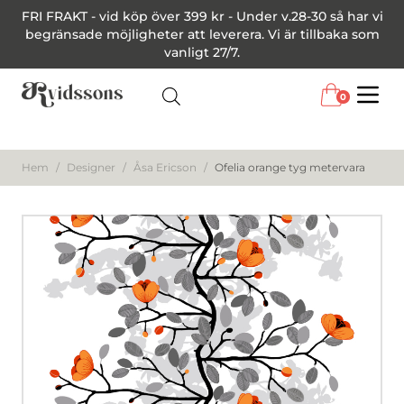
FRI FRAKT - vid köp över 399 kr - Under v.28-30 så har vi
begränsade möjligheter att leverera. Vi är tillbaka som
vanligt 27/7.
0
Menu
Hem
/
Designer
/
Åsa Ericson
/
Ofelia orange tyg metervara