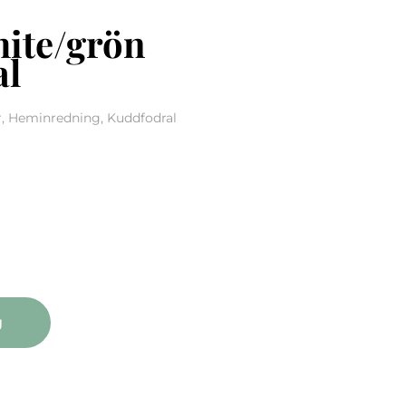
hite/grön
al
r, Heminredning, Kuddfodral
grön kuddfodral mängd
g