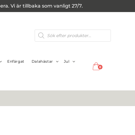
a. Vi är tillbaka som vanligt 27/7.
Produktsökning
Enfärgat
Dalahästar
Jul
0