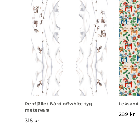
Renfjället Bård offwhite tyg
Leksand 
metervara
289
kr
315
kr