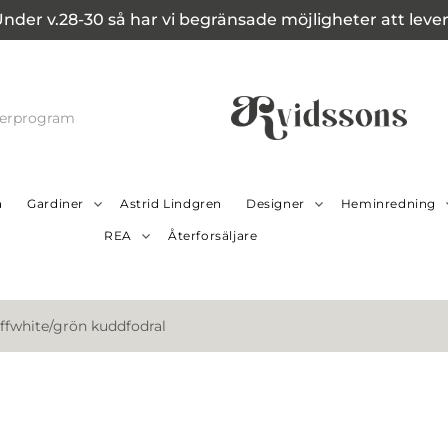
Under v.28-30 så har vi begränsade möjligheter att leverer
cerprogram
a
Gardiner
Astrid Lindgren
Designer
Heminredning
REA
Återforsäljare
ffwhite/grön kuddfodral