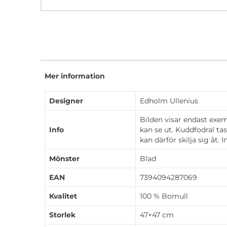
Mer information
Designer
Edholm Ullenius
Bilden visar endast exe
Info
kan se ut. Kuddfodral ta
kan därför skilja sig åt. 
Mönster
Blad
EAN
7394094287069
Kvalitet
100 % Bomull
Storlek
47×47 cm