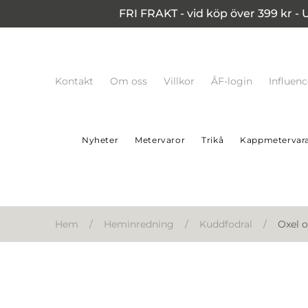
FRI FRAKT - vid köp över 399 kr - 
Kontakt
Om oss
Villkor
ÅF-login
Influen
Nyheter
Metervaror
Trikå
Kappmetervar
Hem
/
Heminredning
/
Kuddfodral
/
Oxel o