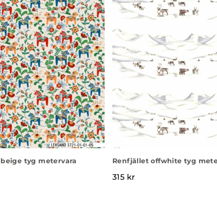
beige tyg metervara
Renfjället offwhite tyg met
315
kr