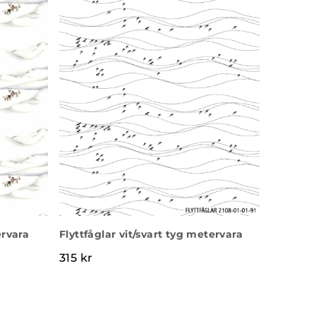
ervara
Flyttfåglar vit/svart tyg metervara
315
kr