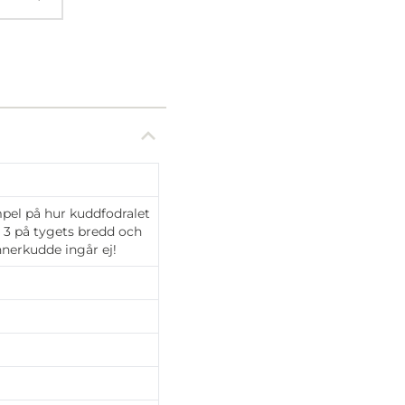
mpel på hur kuddfodralet
s 3 på tygets bredd och
Innerkudde ingår ej!