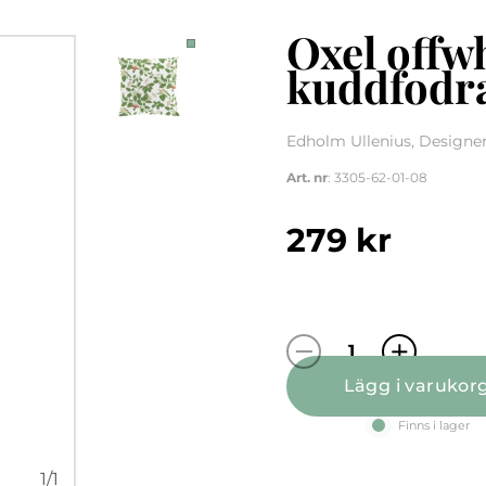
Oxel offw
kuddfodr
Edholm Ullenius, Designe
Art. nr
: 3305-62-01-08
279
kr
Oxel offwhite/
Lägg i varukor
Finns i lager
1
/
1