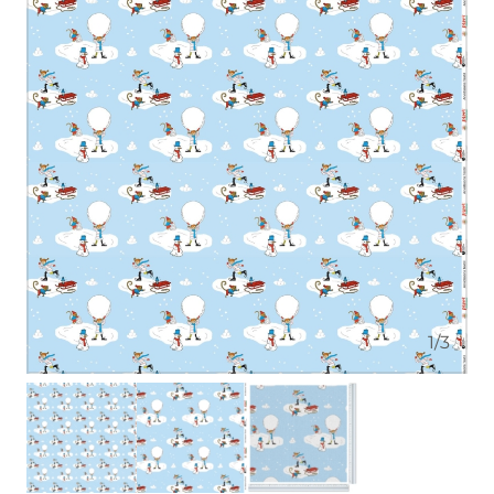
1
/
3