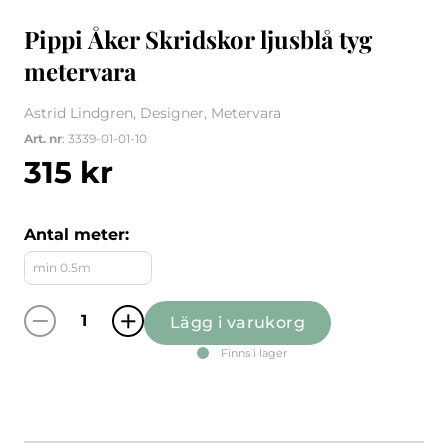
Pippi Åker Skridskor ljusblå tyg
metervara
Astrid Lindgren, Designer, Metervara
Art. nr
: 3339-01-01-10
315
kr
Antal meter:
Lägg i varukorg
Pippi Åker Skridskor ljusblå tyg metervara m
Finns i lager