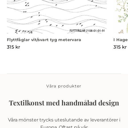
Flyttfåglar vit/svart tyg metervara
I Hage
315
kr
315
kr
Våra produkter
Textilkonst med handmålad design
Våra mönster trycks uteslutande av leverantörer i
Europa. Oftast på vår