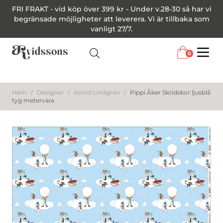
FRI FRAKT - vid köp över 399 kr - Under v.28-30 så har vi
begränsade möjligheter att leverera. Vi är tillbaka som
vanligt 27/7.
0
Menu
Hem
/
Designer
/
Astrid Lindgren
/
Pippi Åker Skridskor ljusblå
tyg metervara