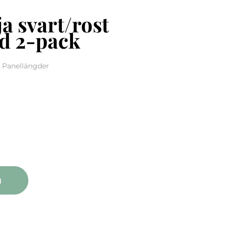
a svart/rost
d 2-pack
 Panellängder
rt/rost panellängd 2-pack quantity
g