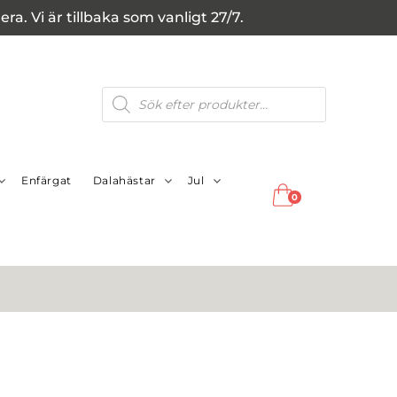
a. Vi är tillbaka som vanligt 27/7.
Produktsökning
Enfärgat
Dalahästar
Jul
0