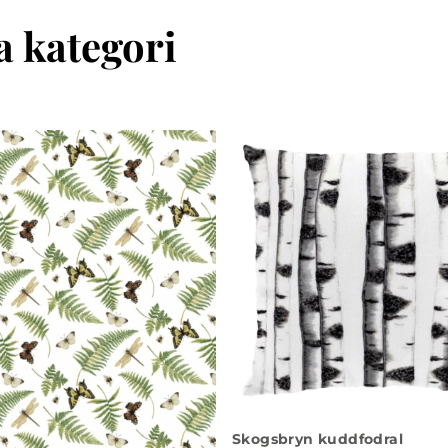
 kategori
Skogsbryn kuddfodral