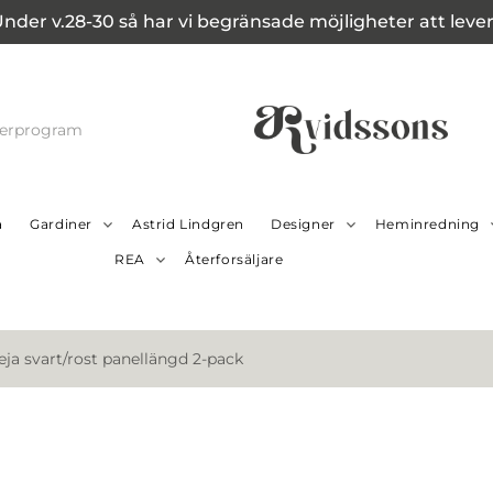
Under v.28-30 så har vi begränsade möjligheter att leverer
cerprogram
a
Gardiner
Astrid Lindgren
Designer
Heminredning
REA
Återforsäljare
eja svart/rost panellängd 2-pack