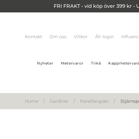
FRI FRAKT - vid köp över 399 kr - 
Kontakt
Om oss
Villkor
ÅF-login
Influen
Nyheter
Metervaror
Trikå
Kappmetervar
Home
/
Gardiner
/
Panellängder
/
Stjärnsp