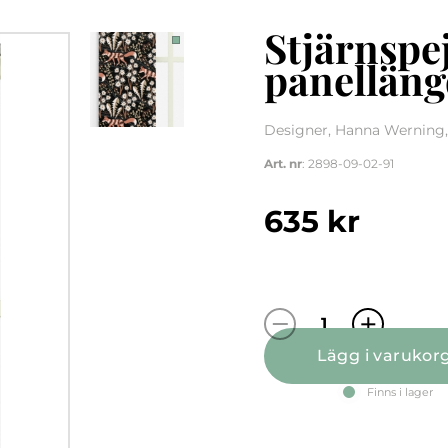
Stjärnspej
panelläng
Designer, Hanna Werning,
Art. nr
: 2898-09-02-91
635
kr
Stjärnspeja sva
Lägg i varukor
Finns i lager