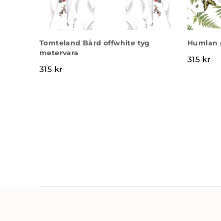
Tomteland Bård offwhite tyg
Humlan 
metervara
315
kr
315
kr