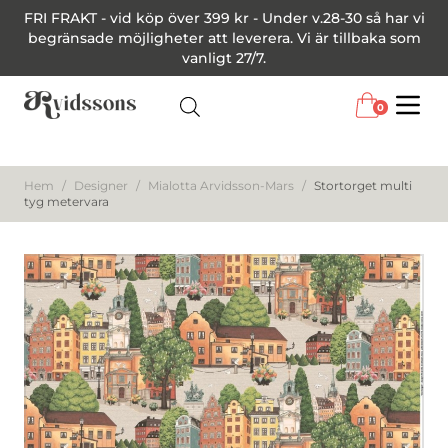
FRI FRAKT - vid köp över 399 kr - Under v.28-30 så har vi
begränsade möjligheter att leverera. Vi är tillbaka som
vanligt 27/7.
0
Menu
Hem
/
Designer
/
Mialotta Arvidsson-Mars
/
Stortorget multi
tyg metervara