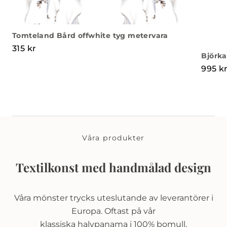
Tomteland Bård offwhite tyg metervara
315
kr
Björka
995
k
Våra produkter
Textilkonst med handmålad design
Våra mönster trycks uteslutande av leverantörer i
Europa. Oftast på vår
klassiska halvpanama i 100% bomull.