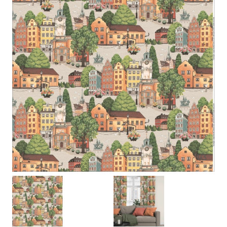
1
/
3