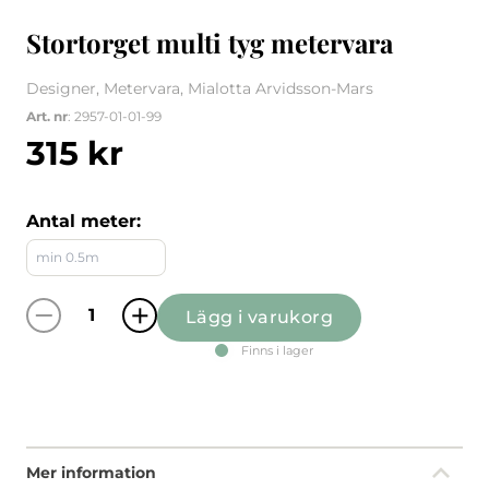
Stortorget multi tyg metervara
Designer, Metervara, Mialotta Arvidsson-Mars
Art. nr
: 2957-01-01-99
315
kr
Antal meter:
Lägg i varukorg
Stortorget multi tyg metervara mängd
Finns i lager
Mer information