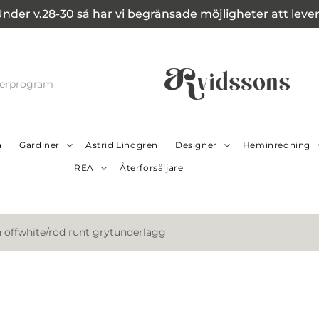
Under v.28-30 så har vi begränsade möjligheter att leverer
cerprogram
a
Gardiner
Astrid Lindgren
Designer
Heminredning
REA
Återforsäljare
offwhite/röd runt grytunderlägg