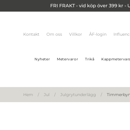
FRI FRAKT - vid köp över 399 kr - 
Kontakt
Om oss
Villkor
ÅF-login
Influen
Nyheter
Metervaror
Trikå
Kappmetervar
Hem
/
Jul
/
Julgrytunderlägg
/
Timmerbyn 