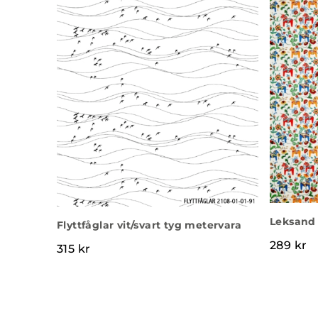
Leksand 
Flyttfåglar vit/svart tyg metervara
289
kr
315
kr