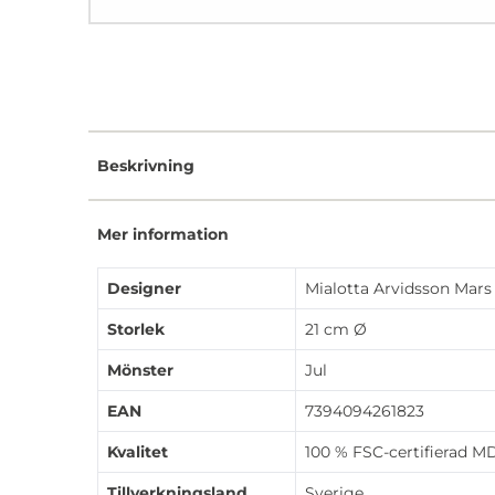
Beskrivning
Mer information
Designer
Mialotta Arvidsson Mars
Storlek
21 cm Ø
Mönster
Jul
EAN
7394094261823
Kvalitet
100 % FSC-certifierad M
Tillverkningsland
Sverige