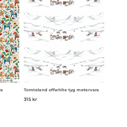
ra
Tomteland offwhite tyg metervara
315
kr