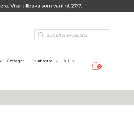
a. Vi är tillbaka som vanligt 27/7.
Produktsökning
Enfärgat
Dalahästar
Jul
0