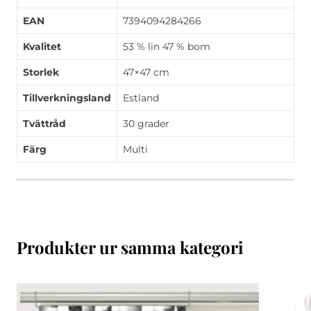
EAN
7394094284266
Kvalitet
53 % lin 47 % bom
Storlek
47×47 cm
Tillverkningsland
Estland
Tvättråd
30 grader
Färg
Multi
Produkter ur samma kategori