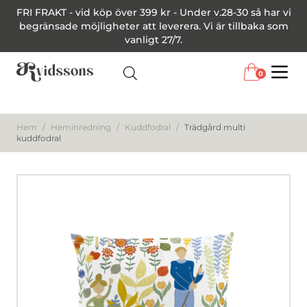
FRI FRAKT - vid köp över 399 kr - Under v.28-30 så har vi
begränsade möjligheter att leverera. Vi är tillbaka som
vanligt 27/7.
0
Menu
Hem
/
Heminredning
/
Kuddfodral
/
Trädgård multi
kuddfodral