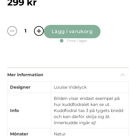
299
kr
Lägg i varukorg
Trädgård multi kuddfodral mängd
Finns i lager
Mer information
Designer
Louise Videlyck
Bilden visar endast exempel på
hur kuddfodralet kan se ut.
Info
Kuddfodral tas 3 på tygets bredd
och kan därför skilja sig åt.
Innerkudde ingår ej!
Mönster
Natur