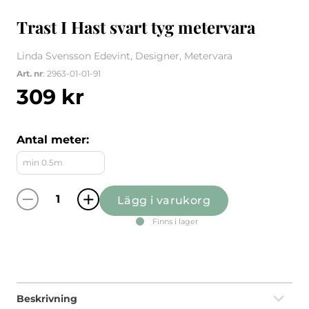
Trast I Hast svart tyg metervara
Linda Svensson Edevint, Designer, Metervara
Art. nr
: 2963-01-01-91
309
kr
Antal meter:
Lägg i varukorg
Trast I Hast svart tyg metervara quantity
Finns i lager
Beskrivning