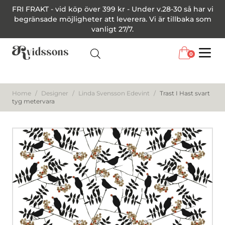
FRI FRAKT - vid köp över 399 kr - Under v.28-30 så har vi
begränsade möjligheter att leverera. Vi är tillbaka som
vanligt 27/7.
0
Menu
Home
/
Designer
/
Linda Svensson Edevint
/
Trast I Hast svart
tyg metervara