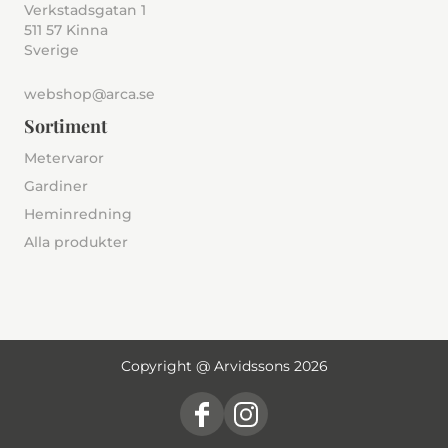
Verkstadsgatan 1
511 57 Kinna
Sverige
webshop@arca.se
Sortiment
Metervaror
Gardiner
Heminredning
Alla produkter
Copyright @ Arvidssons 2026