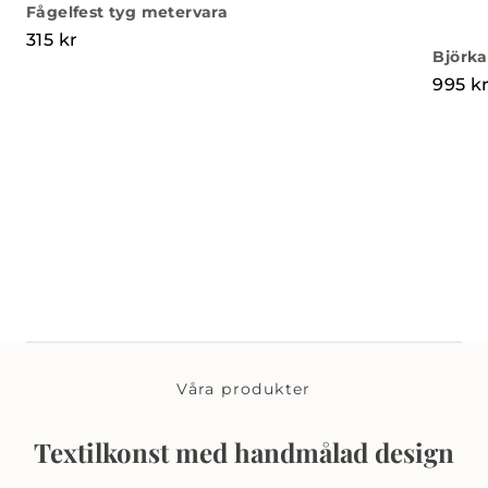
Fågelfest tyg metervara
315
kr
Björka
995
k
Våra produkter
Textilkonst med handmålad design