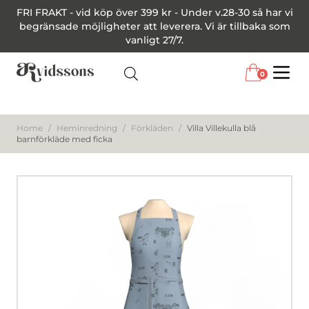
FRI FRAKT - vid köp över 399 kr - Under v.28-30 så har vi
begränsade möjligheter att leverera. Vi är tillbaka som
vanligt 27/7.
0
Menu
Home
/
Heminredning
/
Förkläden
/
Villa Villekulla blå
barnförkläde med ficka