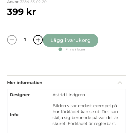
Art. nr
: 3284-53-02-20
399
kr
Lägg i varukorg
Villa Villekulla blå barnförkläde med ficka qua
Finns i lager
Mer information
Designer
Astrid Lindgren
Bilden visar endast exempel på
hur förklädet kan se ut. Det kan
Info
skilja sig beroende på var det är
skuret. Förklädet är reglerbart.