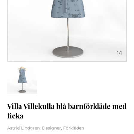
1
/
1
Villa Villekulla blå barnförkläde med
ficka
Astrid Lindgren, Designer, Förkläden