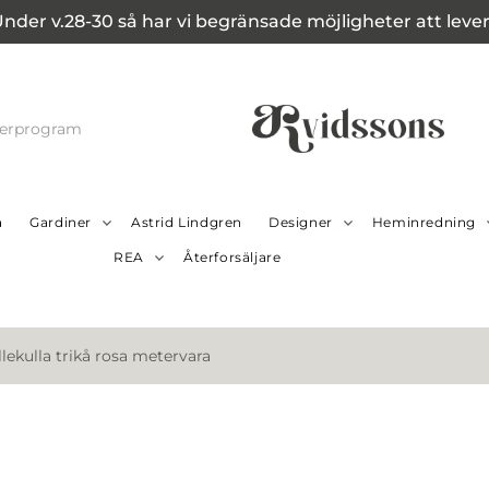
Under v.28-30 så har vi begränsade möjligheter att leverer
cerprogram
a
Gardiner
Astrid Lindgren
Designer
Heminredning
REA
Återforsäljare
illekulla trikå rosa metervara