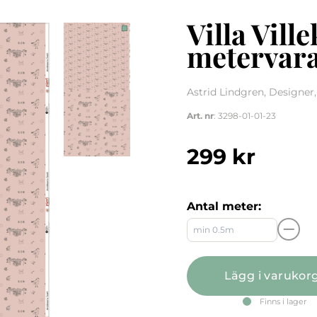
Villa Vill
metervar
Astrid Lindgren, Designer,
Art. nr
: 3298-01-01-23
299
kr
Antal meter:
Lägg i varukor
Finns i lager