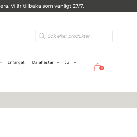
a. Vi är tillbaka som vanligt 27/7.
Produktsökning
Enfärgat
Dalahästar
Jul
0