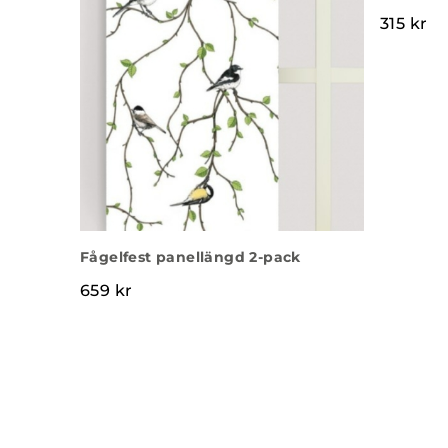
315
kr
Fågelfest panellängd 2-pack
659
kr