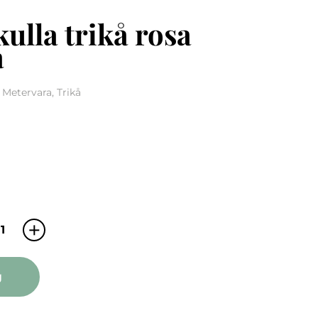
ekulla trikå rosa
a
 Metervara, Trikå
Villa Villekulla trikå rosa metervara mängd
g