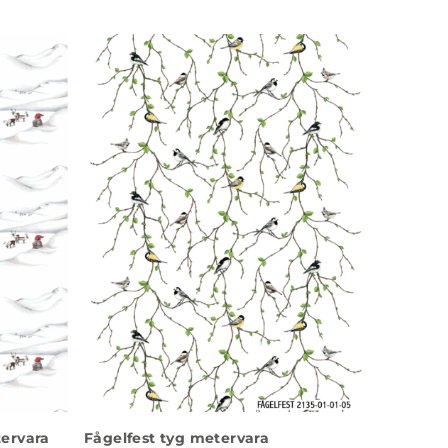
ervara
Fågelfest tyg metervara