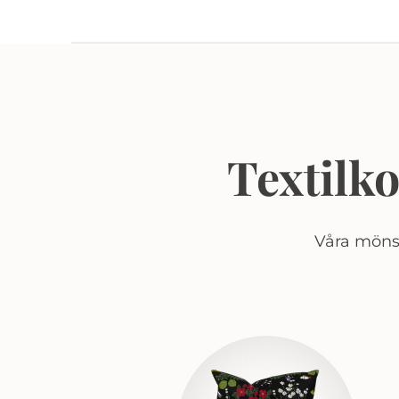
Textilk
Våra mönst