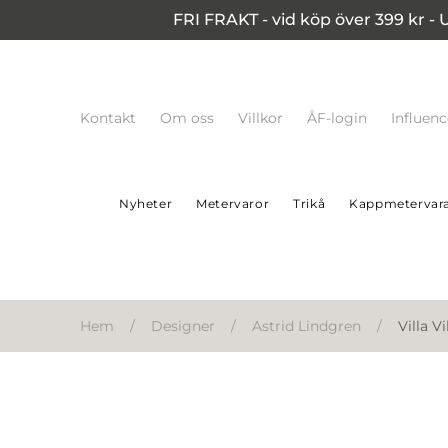
FRI FRAKT - vid köp över 399 kr - 
Kontakt
Om oss
Villkor
ÅF-login
Influen
Nyheter
Metervaror
Trikå
Kappmetervar
Hem
/
Designer
/
Astrid Lindgren
/
Villa V