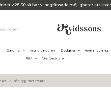
Under v.28-30 så har vi begränsade möjligheter att leverer
cerprogram
a
Gardiner
Astrid Lindgren
Designer
Heminredning
REA
Återforsäljare
r (culla) röd tyg metervara