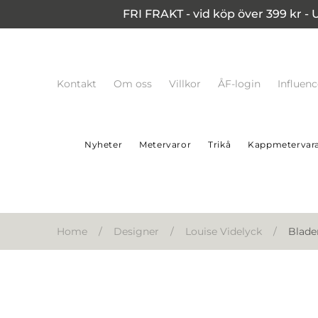
FRI FRAKT - vid köp över 399 kr - 
Kontakt
Om oss
Villkor
ÅF-login
Influen
Nyheter
Metervaror
Trikå
Kappmetervar
Home
/
Designer
/
Louise Videlyck
/
Blade