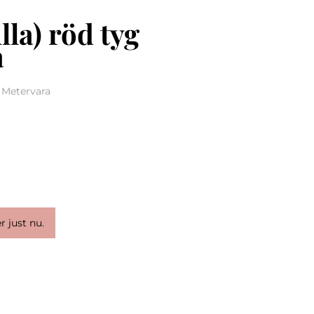
lla) röd tyg
a
, Metervara
r just nu.