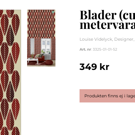
Blader (cu
metervar
Louise Videlyck, Designer
Art. nr
: 3325-01-01-52
349
kr
Produkten finns ej i lage