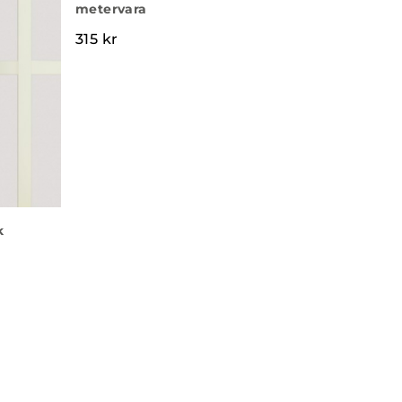
metervara
315
kr
k