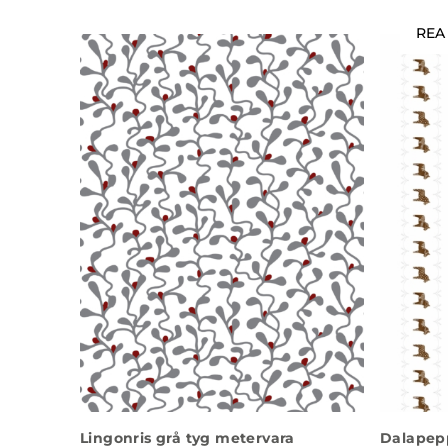
REA
Lingonris grå tyg metervara
Dalapepp