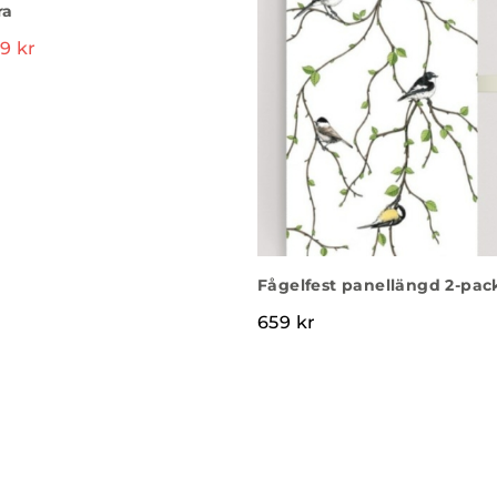
ra
99
kr
Fågelfest panellängd 2-pac
659
kr