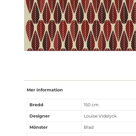
Mer information
Bredd
150 cm
Designer
Louise Videlyck
Mönster
Blad