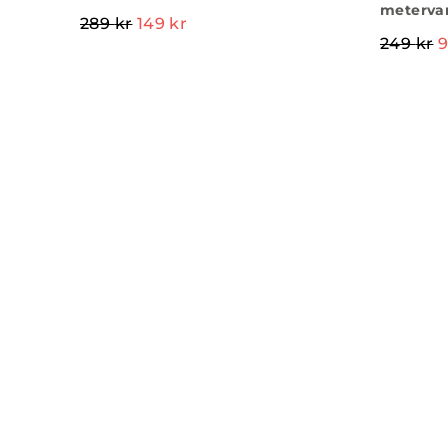
meterva
289
kr
149
kr
249
kr