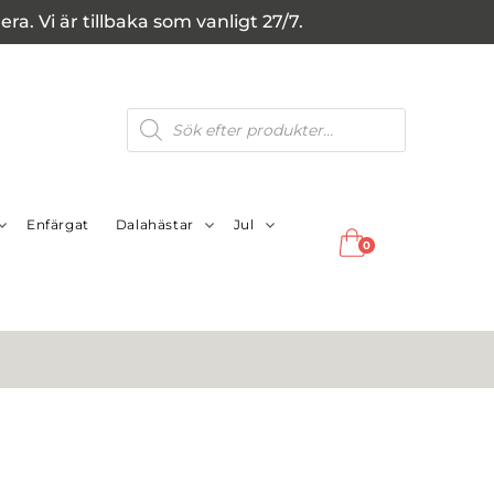
a. Vi är tillbaka som vanligt 27/7.
Produktsökning
Enfärgat
Dalahästar
Jul
0