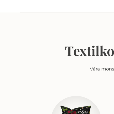
Textilk
Våra mönst