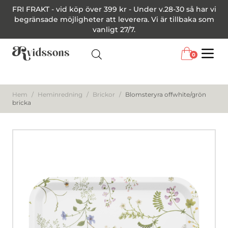
FRI FRAKT - vid köp över 399 kr - Under v.28-30 så har vi
begränsade möjligheter att leverera. Vi är tillbaka som
vanligt 27/7.
0
Menu
Hem
/
Heminredning
/
Brickor
/
Blomsteryra offwhite/grön
bricka