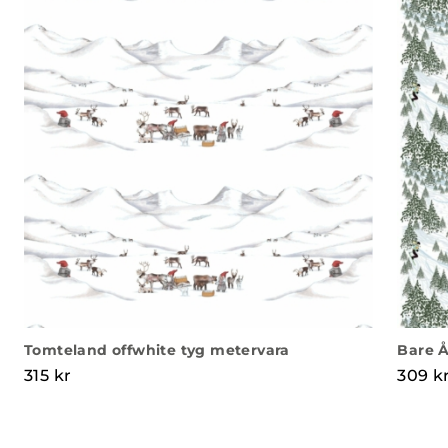
Tomteland offwhite tyg metervara
Bare Å
315
kr
309
k