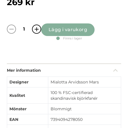
269
kr
Lägg i varukorg
Blomsteryra offwhite/grön bricka mängd
Finns i lager
Mer information
Designer
Mialotta Arvidsson Mars
100 % FSC-certifierad
Kvalitet
skandinavisk björkfanér
Mönster
Blommigt
EAN
7394094278050