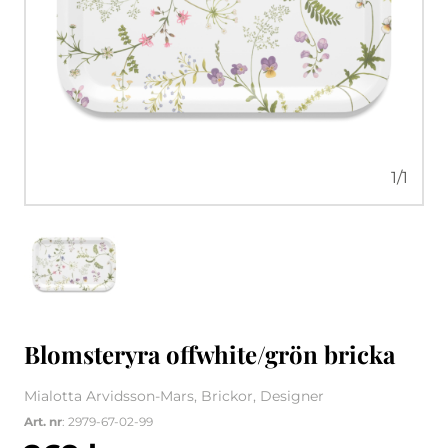
1
/
1
Blomsteryra offwhite/grön bricka
Mialotta Arvidsson-Mars, Brickor, Designer
Art. nr
: 2979-67-02-99