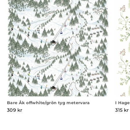
Bare Åk offwhite/grön tyg metervara
I Hage
309
kr
315
kr