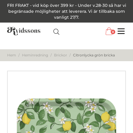
FRI FRAKT - vid köp över 399 kr - Under v.28-30 så har vi
begränsade möjligheter att leverera. Vi är tillbaka som
vanligt 27/7.
0
Menu
Hem
/
Heminredning
/
Brickor
/
Citronlycka grön bricka