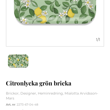
1
/
1
Citronlycka grön bricka
Brickor, Designer, Heminredning, Mialotta Arvidsson-
Mars
Art. nr
: 2273-67-04-48