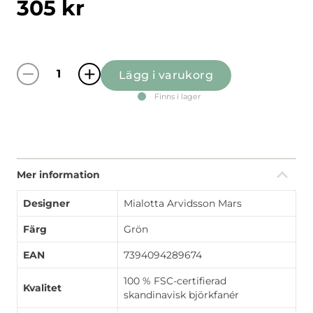
305
kr
Lägg i varukorg
Citronlycka grön bricka mängd
Finns i lager
Mer information
Designer
Mialotta Arvidsson Mars
Färg
Grön
EAN
7394094289674
100 % FSC-certifierad
Kvalitet
skandinavisk björkfanér