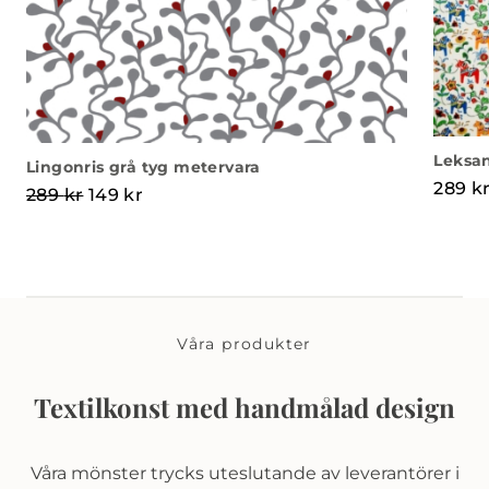
Leksan
Lingonris grå tyg metervara
289
k
Det ursprungliga priset var: 289 kr.
Det nuvarande priset är: 149 kr.
289
kr
149
kr
Våra produkter
Textilkonst med handmålad design
Våra mönster trycks uteslutande av leverantörer i