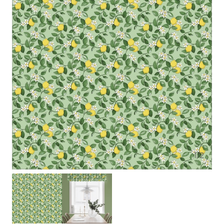
1
/
2