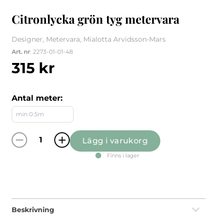
Citronlycka grön tyg metervara
Designer, Metervara, Mialotta Arvidsson-Mars
Art. nr
: 2273-01-01-48
315
kr
Antal meter:
Lägg i varukorg
Citronlycka grön tyg metervara mängd
Finns i lager
Beskrivning