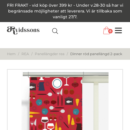
FRI FRAKT - vid köp över 399 kr - Under v.28-30 så har vi
begränsade möjligheter att leverera. Vi är tillbaka som
vanligt 27/7.
0
Menu
Hem
/
REA
/
Panellängder rea
/
Dinner röd panellängd 2-pack