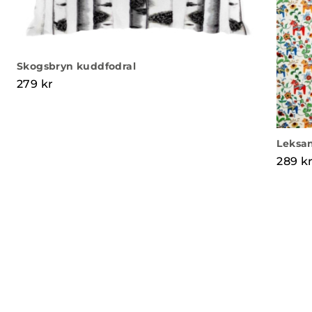
Skogsbryn kuddfodral
279
kr
Leksan
289
k