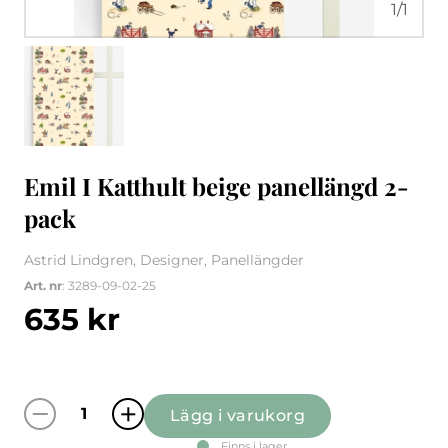
1
/
1
Emil I Katthult beige panellängd 2-
pack
Astrid Lindgren, Designer, Panellängder
Art. nr
: 3289-09-02-25
635
kr
Lägg i varukorg
Emil I Katthult beige panellängd 2-pack män
Finns i lager