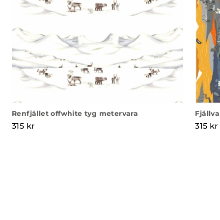
Renfjället offwhite tyg metervara
Fjällv
315
kr
315
kr