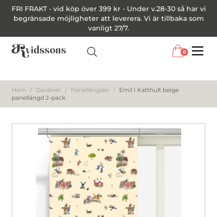
FRI FRAKT - vid köp över 399 kr - Under v.28-30 så har vi
begränsade möjligheter att leverera. Vi är tillbaka som
vanligt 27/7.
0
Menu
Hem
/
Gardiner
/
Panellängder
/
Emil I Katthult beige
panellängd 2-pack