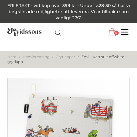
FRI FRAKT - vid köp över 399 kr - Under v.28-30 så har vi
begränsade möjligheter att leverera. Vi är tillbaka som
vanligt 27/7.
0
Menu
Hem
/
Heminredning
/
Grytlappar
/
Emil I Katthult offwhite
grytlapp