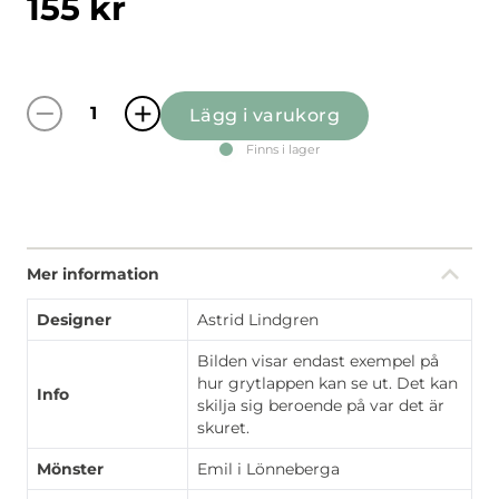
155
kr
Lägg i varukorg
Emil I Katthult offwhite grytlapp mängd
Finns i lager
Mer information
Designer
Astrid Lindgren
Bilden visar endast exempel på
hur grytlappen kan se ut. Det kan
Info
skilja sig beroende på var det är
skuret.
Mönster
Emil i Lönneberga