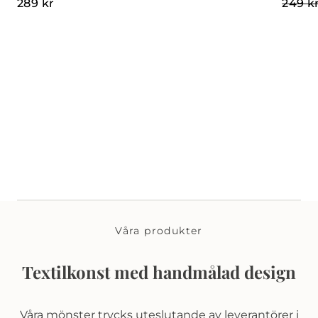
289
kr
249
k
Våra produkter
Textilkonst med handmålad design
Våra mönster trycks uteslutande av leverantörer i