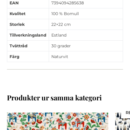
EAN
7394094285638
Kvalitet
100 % Bomull
Storlek
22×22 cm
Tillverkningsland
Estland
Tvättråd
30 grader
Färg
Naturvit
Produkter ur samma kategori
R