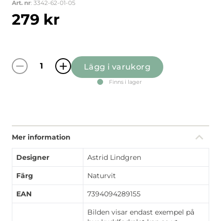
Art. nr
: 3342-62-01-05
279
kr
Lägg i varukorg
Emil & Ida I Hönsgården naturvit kuddfodral
Finns i lager
Mer information
Designer
Astrid Lindgren
Färg
Naturvit
EAN
7394094289155
Bilden visar endast exempel på