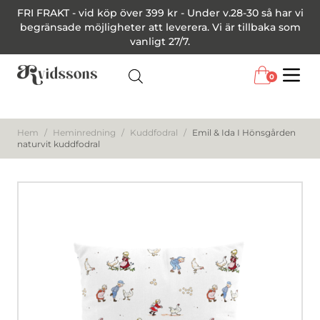
FRI FRAKT - vid köp över 399 kr - Under v.28-30 så har vi
begränsade möjligheter att leverera. Vi är tillbaka som
vanligt 27/7.
0
Menu
Hem
/
Heminredning
/
Kuddfodral
/
Emil & Ida I Hönsgården
naturvit kuddfodral