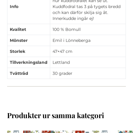
hur kuddfodralet kan se ut.
Info
Kuddfodral tas 3 på tygets bredd
och kan därför skilja sig åt.
Innerkudde ingår ej!
Kvalitet
100 % Bomull
Mönster
Emil i Lönneberga
Storlek
47×47 cm
Tillverkningsland
Lettland
Tvättråd
30 grader
Produkter ur samma kategori