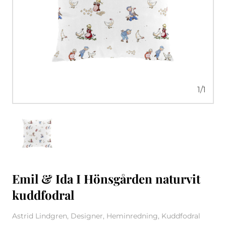
1
/
1
Emil & Ida I Hönsgården naturvit
kuddfodral
Astrid Lindgren, Designer, Heminredning, Kuddfodral