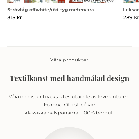
Strövtåg offwhite/röd tyg metervara
Leksan
315
kr
289
k
Våra produkter
Textilkonst med handmålad design
Våra mönster trycks uteslutande av leverantörer i
Europa. Oftast på vår
klassiska halvpanama i 100% bomull.