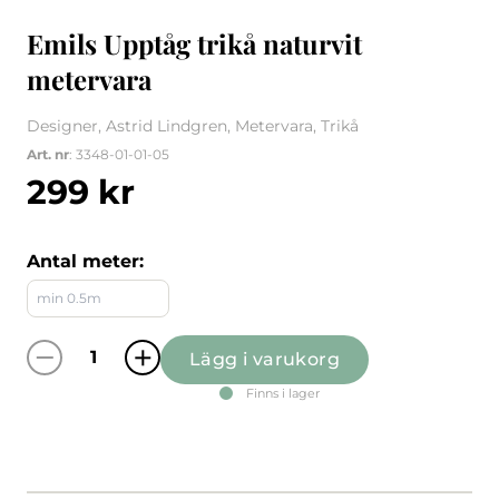
Emils Upptåg trikå naturvit
metervara
Designer, Astrid Lindgren, Metervara, Trikå
Art. nr
: 3348-01-01-05
299
kr
Antal meter:
Lägg i varukorg
Emils Upptåg trikå naturvit metervara mäng
Finns i lager