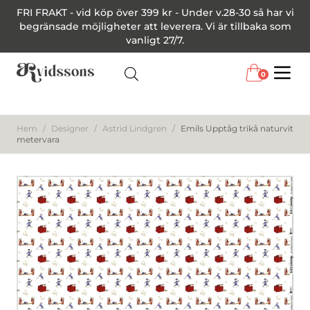
FRI FRAKT - vid köp över 399 kr - Under v.28-30 så har vi
begränsade möjligheter att leverera. Vi är tillbaka som
vanligt 27/7.
0
Menu
Hem
/
Designer
/
Astrid Lindgren
/
Emils Upptåg trikå naturvit
metervara