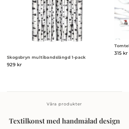
Tomtel
315
kr
Skogsbryn multibandslängd 1-pack
929
kr
Våra produkter
Textilkonst med handmålad design