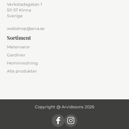
Verkstadsgatan 1
511 57 Kinna
Sverige
webshop@arca.se
Sortiment
Metervaror
Gardiner
Heminredning
Alla produkter
Copyright @ Arvidssons 2026