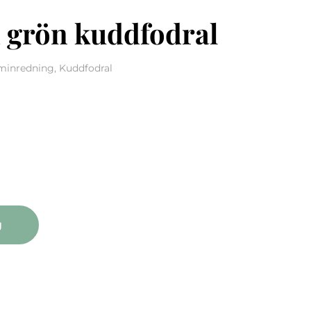
 grön kuddfodral
eminredning, Kuddfodral
 kuddfodral mängd
g