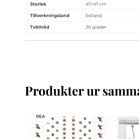
Storlek
47×47 cm
Tillverkningsland
Estland
Tvättråd
30 grader
Produkter ur samma
REA