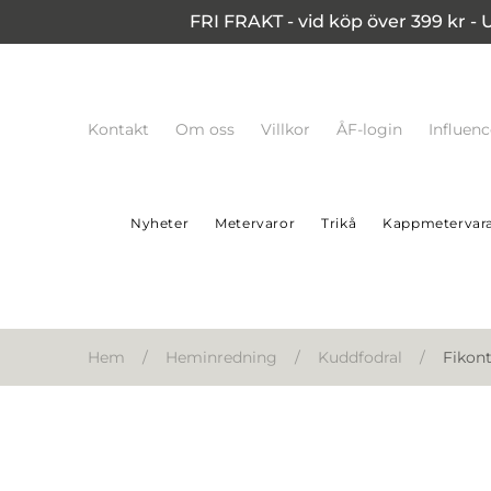
FRI FRAKT - vid köp över 399 kr - 
Kontakt
Om oss
Villkor
ÅF-login
Influen
Nyheter
Metervaror
Trikå
Kappmetervar
Hem
/
Heminredning
/
Kuddfodral
/
Fikon