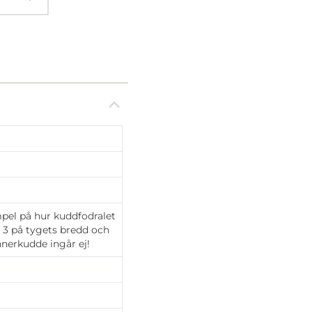
mpel på hur kuddfodralet
s 3 på tygets bredd och
Innerkudde ingår ej!