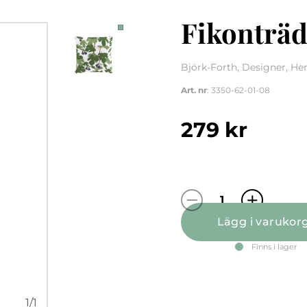
Fikonträd
Björk-Forth, Designer, H
Art. nr
: 3350-62-01-08
279
kr
Fikonträd grön
Lägg i varukor
Finns i lager
1
/
1