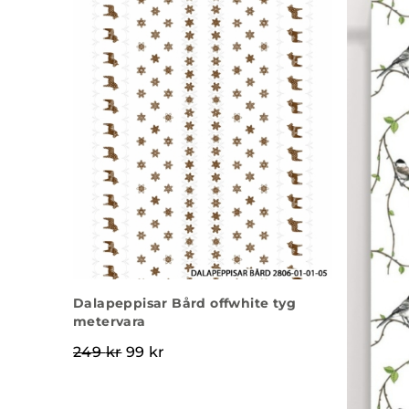
Dalapeppisar Bård offwhite tyg
metervara
Det ursprungliga priset var: 249 kr.
Det nuvarande priset är: 99 kr.
249
kr
99
kr