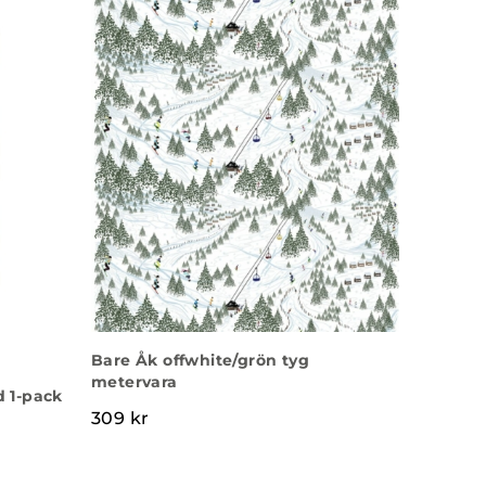
Bare Åk offwhite/grön tyg
metervara
 1-pack
309
kr