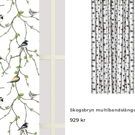
Skogsbryn multibandslängd
929
kr