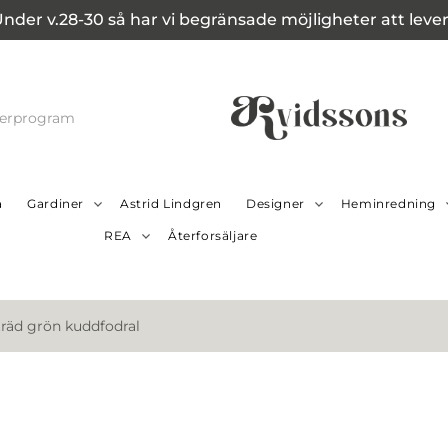
Under v.28-30 så har vi begränsade möjligheter att leverer
cerprogram
a
Gardiner
Astrid Lindgren
Designer
Heminredning
REA
Återforsäljare
träd grön kuddfodral