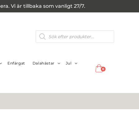
a. Vi är tillbaka som vanligt 27/7.
Produktsökning
Enfärgat
Dalahästar
Jul
0