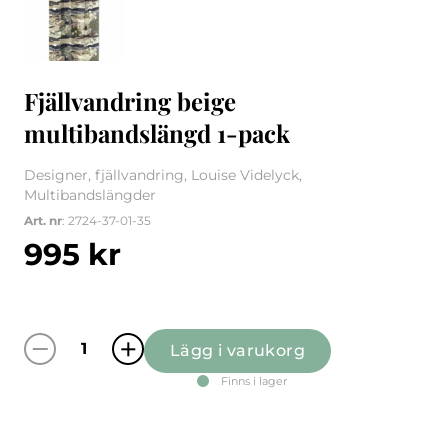
Fjällvandring beige
multibandslängd 1-pack
Designer, fjällvandring, Louise Videlyck,
Multibandslängder
Art. nr
: 2724-37-01-35
995
kr
Lägg i varukorg
Fjällvandring beige multibandslängd 1-pack
Finns i lager