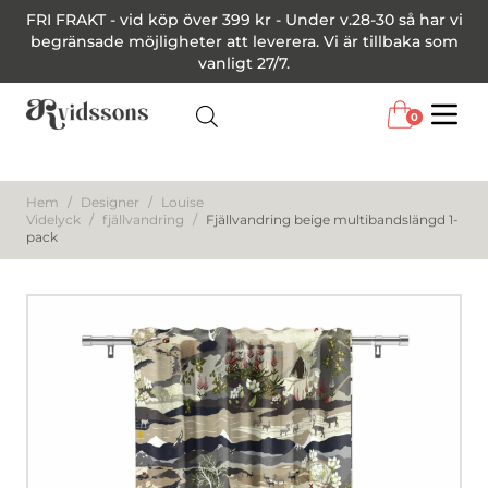
FRI FRAKT - vid köp över 399 kr - Under v.28-30 så har vi
begränsade möjligheter att leverera. Vi är tillbaka som
vanligt 27/7.
0
Menu
Hem
/
Designer
/
Louise
Videlyck
/
fjällvandring
/
Fjällvandring beige multibandslängd 1-
pack