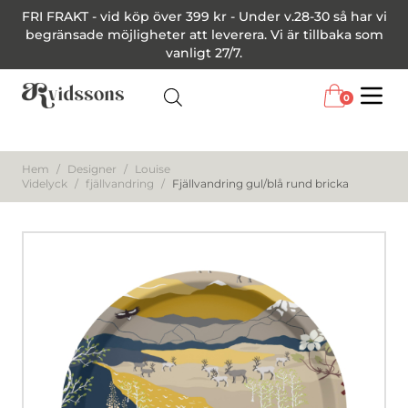
FRI FRAKT - vid köp över 399 kr - Under v.28-30 så har vi
begränsade möjligheter att leverera. Vi är tillbaka som
vanligt 27/7.
0
Menu
Hem
/
Designer
/
Louise
Videlyck
/
fjällvandring
/
Fjällvandring gul/blå rund bricka