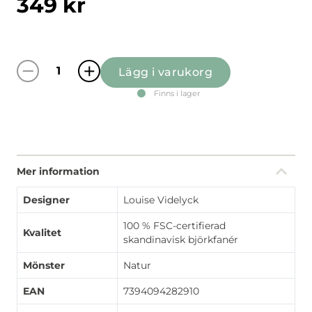
349
kr
Lägg i varukorg
Fjällvandring gul/blå rund bricka mängd
Finns i lager
Mer information
Designer
Louise Videlyck
100 % FSC-certifierad
Kvalitet
skandinavisk björkfanér
Mönster
Natur
EAN
7394094282910