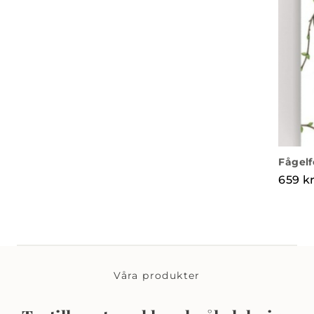
Fågelf
659
k
Våra produkter