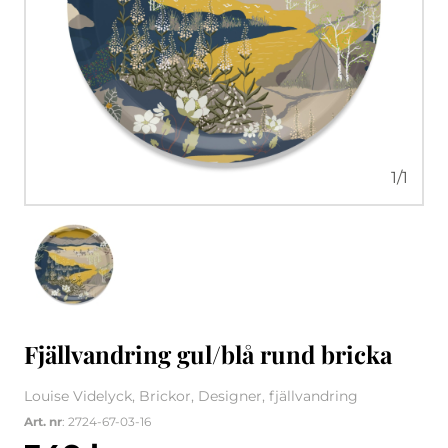
1
/
1
Fjällvandring gul/blå rund bricka
Louise Videlyck, Brickor, Designer, fjällvandring
Art. nr
: 2724-67-03-16