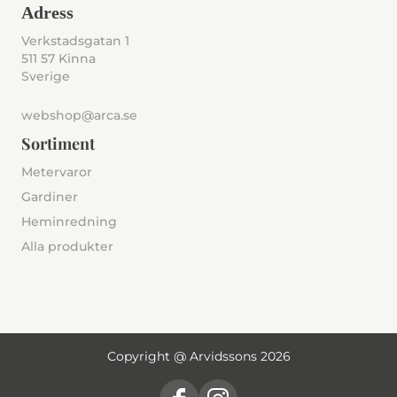
Adress
Verkstadsgatan 1
511 57 Kinna
Sverige
webshop@arca.se
Sortiment
Metervaror
Gardiner
Heminredning
Alla produkter
Copyright @ Arvidssons 2026