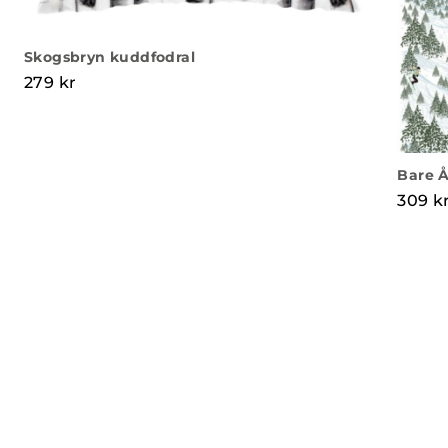
Skogsbryn kuddfodral
279
kr
Bare Å
309
k