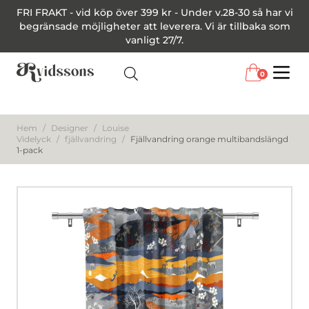
FRI FRAKT - vid köp över 399 kr - Under v.28-30 så har vi
begränsade möjligheter att leverera. Vi är tillbaka som
vanligt 27/7.
0
Menu
Hem
/
Designer
/
Louise
Videlyck
/
fjällvandring
/
Fjällvandring orange multibandslängd
1-pack