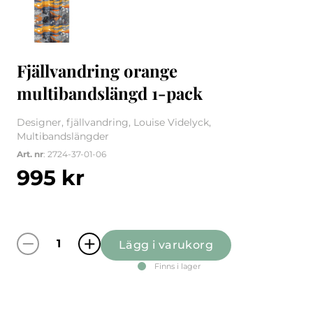
Fjällvandring orange
multibandslängd 1-pack
Designer, fjällvandring, Louise Videlyck,
Multibandslängder
Art. nr
: 2724-37-01-06
995
kr
Lägg i varukorg
Fjällvandring orange multibandslängd 1-pac
Finns i lager