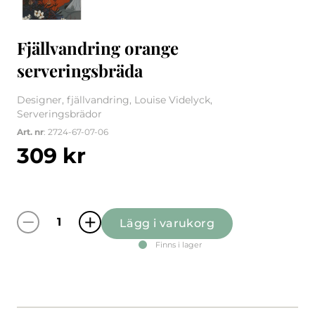
Fjällvandring orange
serveringsbräda
Designer, fjällvandring, Louise Videlyck,
Serveringsbrädor
Art. nr
: 2724-67-07-06
309
kr
Lägg i varukorg
Fjällvandring orange serveringsbräda mängd
Finns i lager