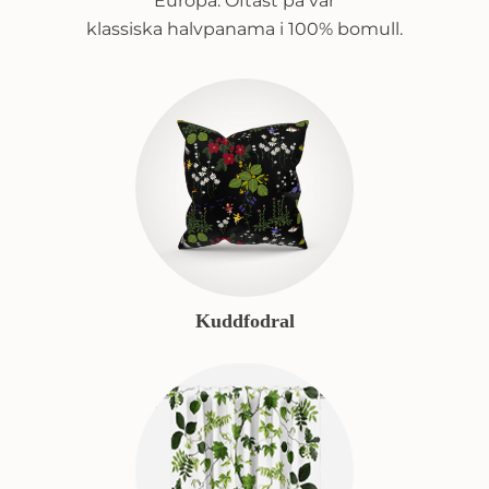
Europa. Oftast på vår
klassiska halvpanama i 100% bomull.
Kuddfodral