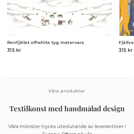
Renfjället offwhite tyg metervara
Fjällv
315
kr
315
kr
Våra produkter
Textilkonst med handmålad design
Våra mönster trycks uteslutande av leverantörer i