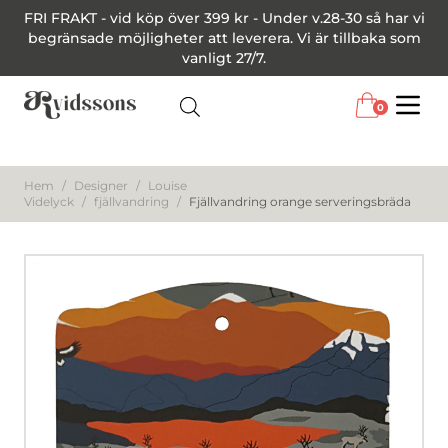
FRI FRAKT - vid köp över 399 kr - Under v.28-30 så har vi
begränsade möjligheter att leverera. Vi är tillbaka som
vanligt 27/7.
0
Menu
Hem
/
Designer
/
Louise
Videlyck
/
fjällvandring
/
Fjällvandring orange serveringsbräda