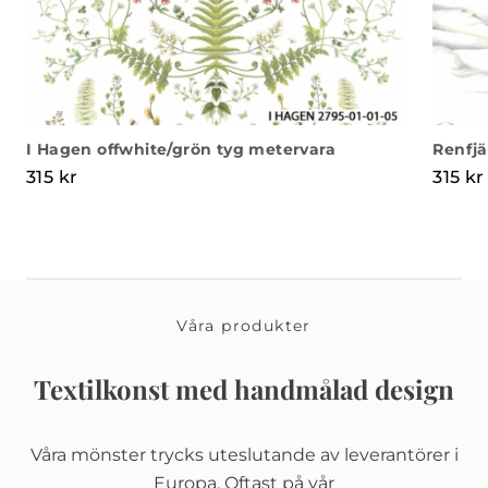
I Hagen offwhite/grön tyg metervara
Renfjä
315
kr
315
kr
Våra produkter
Textilkonst med handmålad design
Våra mönster trycks uteslutande av leverantörer i
Europa. Oftast på vår