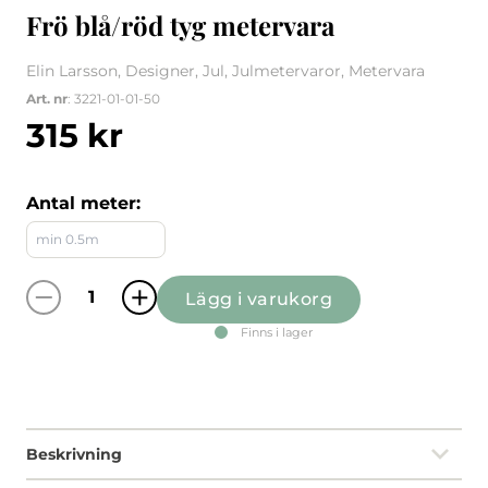
Frö blå/röd tyg metervara
Elin Larsson, Designer, Jul, Julmetervaror, Metervara
Art. nr
: 3221-01-01-50
315
kr
Antal meter:
Lägg i varukorg
Frö blå/röd tyg metervara mängd
Finns i lager
Beskrivning