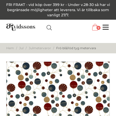
FRI FRAKT - vid köp över 399 kr - Under v.28-30 så har vi
begränsade möjligheter att leverera. Vi är tillbaka som
vanligt 27/7.
0
Menu
Hem
/
Jul
/
Julmetervaror
/
Frö blå/röd tyg metervara