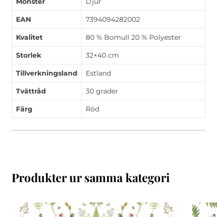
Mönster
Djur
EAN
7394094282002
Kvalitet
80 % Bomull 20 % Polyester
Storlek
32×40 cm
Tillverkningsland
Estland
Tvättråd
30 grader
Färg
Röd
Produkter ur samma kategori