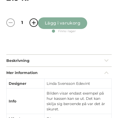
Lägg i varukorg
Fyri (culla) röd kasse mängd
Finns i lager
Beskrivning
Mer information
Designer
Linda Svensson Edevint
Bilden visar endast exempel på
hur kassen kan se ut. Det kan
Info
skilja sig beroende på var det är
skuret.