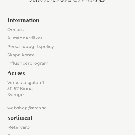
med moderna mönster redo för framtiden.
Information
Om oss
Allmänna villkor
Personuppgiftspolicy
Skapa konto
Influencerprogram
Adress
Verkstadsgatan 1
511 57 Kinna
Sverige
webshop@arca.se
Sortiment
Metervaror