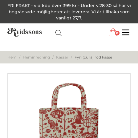
FRI FRAKT - vid köp över 399 kr - Under v.28-30 så har vi
begränsade möjligheter att leverera. Vi är tillbaka som
vanligt 27/7.
0
Menu
Hem
/
Heminredning
/
Kassar
/
Fyri (culla) röd kasse