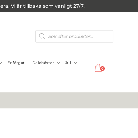
a. Vi är tillbaka som vanligt 27/7.
Produktsökning
Enfärgat
Dalahästar
Jul
0