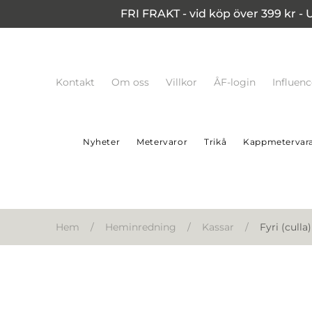
FRI FRAKT - vid köp över 399 kr - 
Kontakt
Om oss
Villkor
ÅF-login
Influen
Nyheter
Metervaror
Trikå
Kappmetervar
Hem
/
Heminredning
/
Kassar
/
Fyri (culla