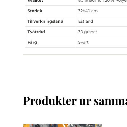
Kvalitet
80 % Bomull 20 % Polye
Storlek
32×40 cm
Tillverkningsland
Estland
Tvättråd
30 grader
Färg
Svart
Produkter ur samma