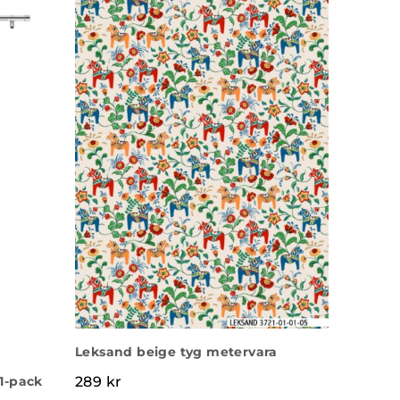
Leksand beige tyg metervara
1-pack
289
kr