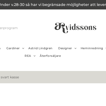
Under v.28-30 så har vi begränsade möjligheter att leverer
cerprogram
a
Gardiner
Astrid Lindgren
Designer
Heminredning
REA
Återforsäljare
) svart kasse