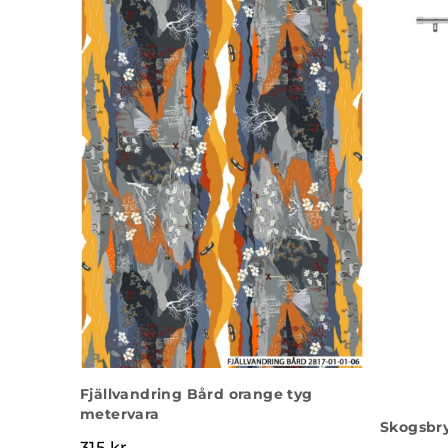
Fjällvandring Bård orange tyg
metervara
Skogsbr
315
kr