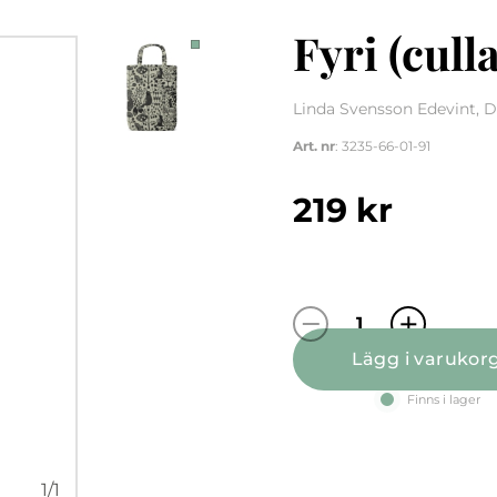
Fyri (cull
Linda Svensson Edevint, D
Art. nr
: 3235-66-01-91
219
kr
Fyri (culla) sva
Lägg i varukor
Finns i lager
1
/
1