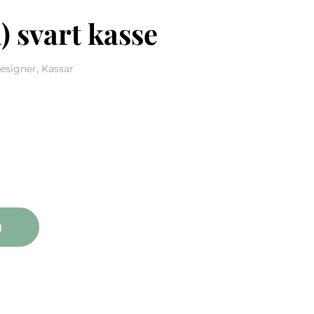
a) svart kasse
esigner, Kassar
rt kasse mängd
g