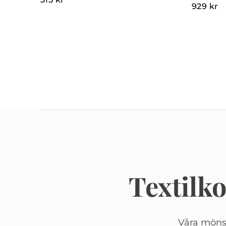
929
kr
Textilk
Våra mönst