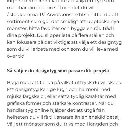
lugn och ro blir det lättare att välja ett tyg som
matchar din idé, din stil och det du vill
åstadkomma. På Arvidssonstextil.se hittar du ett
sortiment som gör det smidigt att upptäcka nya
mönster, hitta favoriter och bygga en röd tråd i
dina projekt. Du slipper leta på flera ställen och
kan fokusera på det viktiga: att välja ett designtyg
som du vill arbeta med och som du vill leva med
över tid.
Så väljer du designtyg som passar ditt projekt
Börja med att tänka på vilket uttryck du vill skapa.
Ett designtyg kan ge lugn och harmoni med
mjuka färgskalor, eller sätta tydlig karaktär med
grafiska former och starkare kontraster. När du
handlar tyg online hjälper det att utgå från
helheten du vill få till, snarare än en enskild detalj.
Välj ett mönster som du trivs med i längden och