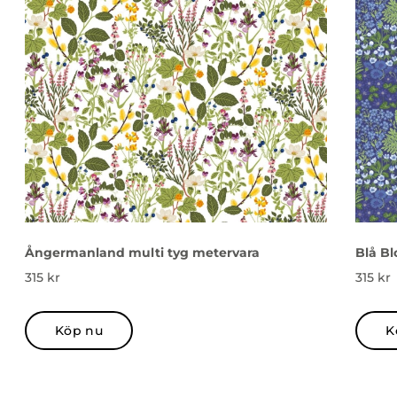
Ångermanland multi tyg metervara
Blå Bl
315
kr
315
kr
Köp nu
K