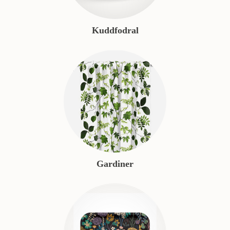
Kuddfodral
Gardiner