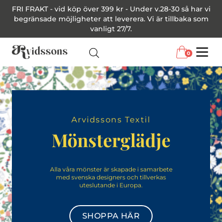
FRI FRAKT - vid köp över 399 kr - Under v.28-30 så har vi
begränsade möjligheter att leverera. Vi är tillbaka som
vanligt 27/7.
0
Menu
Arvidssons Textil
Mönsterglädje
Alla våra mönster är skapade i samarbete
med svenska designers och tillverkas
uteslutande i Europa.
SHOPPA HÄR