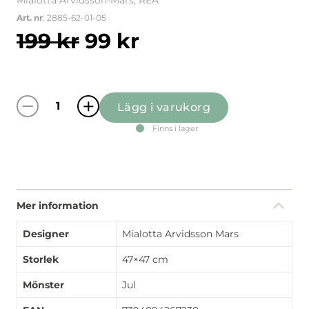
Mialotta Arvidsson-Mars, REA
Art. nr
: 2885-62-01-05
Det ursprungliga pris
Det nuvarande pr
199
kr
99
kr
Lägg i varukorg
Kalendertomtar offwhite/röd kuddfodral mä
Finns i lager
Mer information
Designer
Mialotta Arvidsson Mars
Storlek
47×47 cm
Mönster
Jul