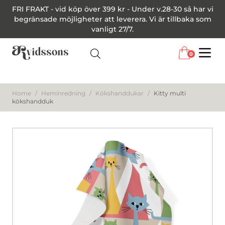
FRI FRAKT - vid köp över 399 kr - Under v.28-30 så har vi
begränsade möjligheter att leverera. Vi är tillbaka som
vanligt 27/7.
0
Menu
Home
/
Heminredning
/
Kökshanddukar
/
Kitty multi
kökshandduk