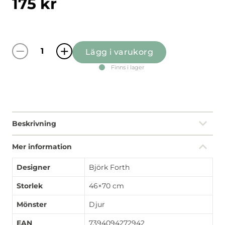
175
kr
Lägg i varukorg
Kitty multi kökshandduk quantity
Finns i lager
Beskrivning
Mer information
Designer
Björk Forth
Storlek
46×70 cm
Mönster
Djur
EAN
7394094272942