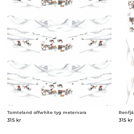
Tomteland offwhite tyg metervara
Renfjä
315
kr
315
kr