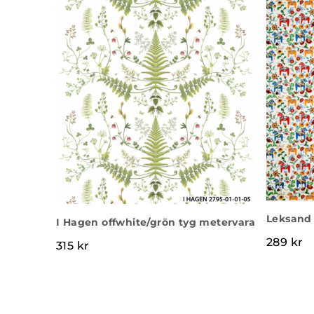
Leksand 
I Hagen offwhite/grön tyg metervara
289
kr
315
kr