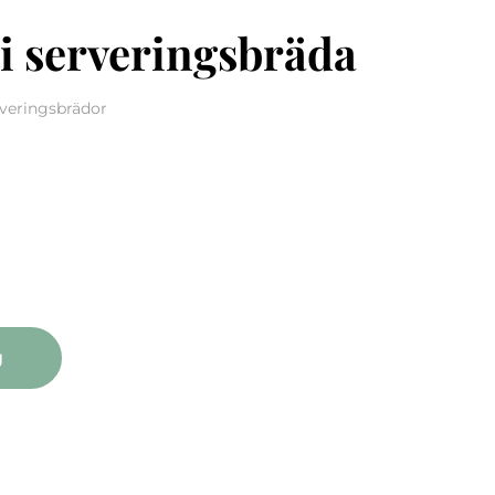
ti serveringsbräda
rveringsbrädor
rveringsbräda mängd
g