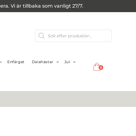
a. Vi är tillbaka som vanligt 27/7.
Produktsökning
Enfärgat
Dalahästar
Jul
0