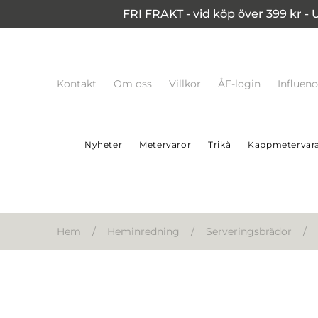
FRI FRAKT - vid köp över 399 kr - 
Kontakt
Om oss
Villkor
ÅF-login
Influen
Nyheter
Metervaror
Trikå
Kappmetervar
Hem
/
Heminredning
/
Serveringsbrädor
/