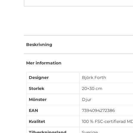
Beskrivning
Mer information
Designer
Björk Forth
Storlek
20×30 cm
Mönster
Djur
EAN
7394094272386
Kvalitet
100 % FSC-certifierad M
Tillverkningsland
Sverige