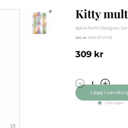
Kitty mul
Björk-Forth, Designer, Se
Art. nr
: 2675-67-07-99
309
kr
Kitty multi se
Lägg i varukor
Finns i lager
1
/
1