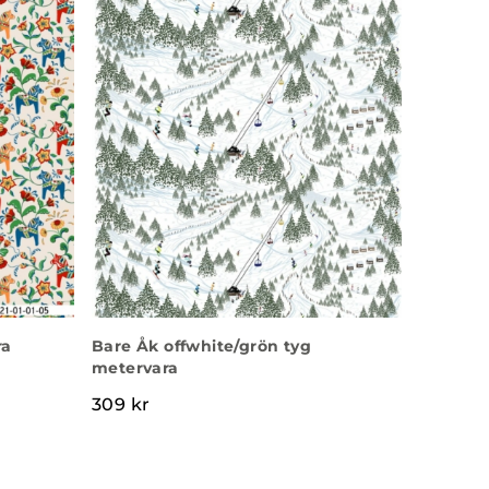
ra
Bare Åk offwhite/grön tyg
metervara
309
kr