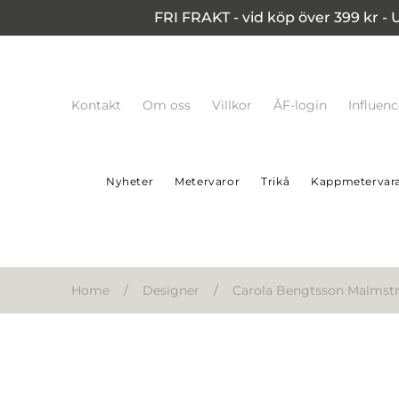
FRI FRAKT - vid köp över 399 kr - 
Kontakt
Om oss
Villkor
ÅF-login
Influen
Nyheter
Metervaror
Trikå
Kappmetervar
Home
/
Designer
/
Carola Bengtsson Malms