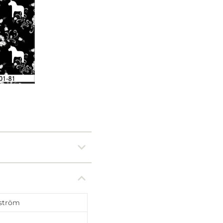
1
/
1
ström