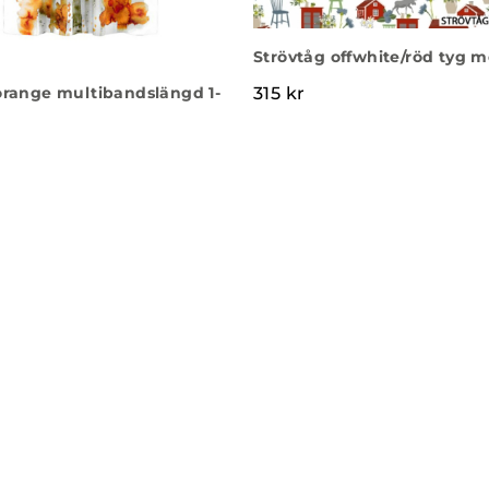
Strövtåg offwhite/röd tyg m
orange multibandslängd 1-
315
kr