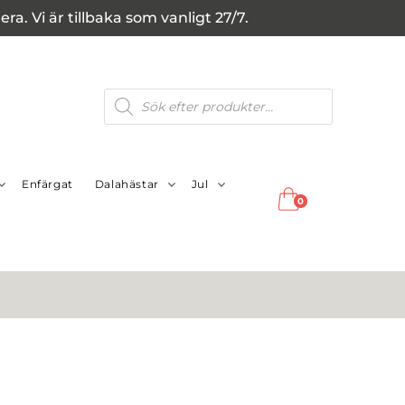
a. Vi är tillbaka som vanligt 27/7.
Produktsökning
Enfärgat
Dalahästar
Jul
0