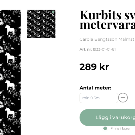
Kurbits sv
metervar
Carola Bengtsson Malmstr
Art. nr
: 1933-01-01-81
289
kr
Antal meter:
Lägg i varukor
Finns i lager