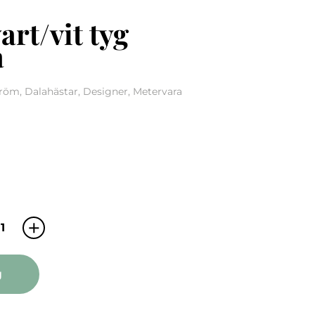
art/vit tyg
a
öm, Dalahästar, Designer, Metervara
Kurbits svart/vit tyg metervara quantity
g