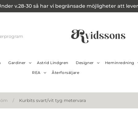
Under v.28-30 så har vi begränsade möjligheter att leverer
cerprogram
a
Gardiner
Astrid Lindgren
Designer
Heminredning
REA
Återforsäljare
tröm
/
Kurbits svart/vit tyg metervara