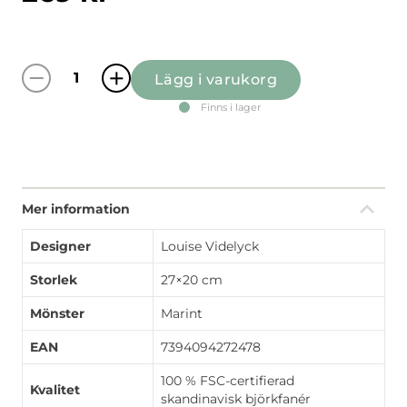
Lägg i varukorg
Kust beige bricka mängd
Finns i lager
Mer information
Designer
Louise Videlyck
Storlek
27×20 cm
Mönster
Marint
EAN
7394094272478
100 % FSC-certifierad
Kvalitet
skandinavisk björkfanér