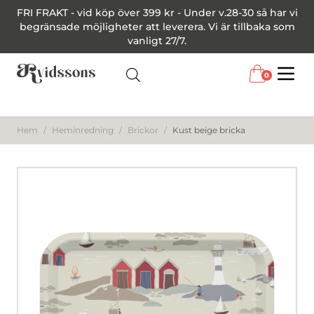
FRI FRAKT - vid köp över 399 kr - Under v.28-30 så har vi
begränsade möjligheter att leverera. Vi är tillbaka som
vanligt 27/7.
0
Menu
Hem
/
Heminredning
/
Brickor
/
Kust beige bricka