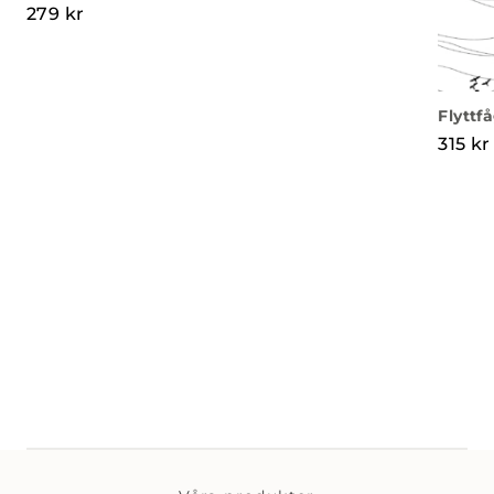
279
kr
Flyttf
315
kr