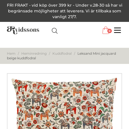
FRI FRAKT - vid köp över 399 kr - Under v.28-30 så har vi
begränsade möjligheter att leverera. Vi är tillbaka som
vanligt 27/7.
0
Menu
Hem
/
Heminredning
/
Kuddfodral
/
Leksand Mini jacquard
beige kuddfodral