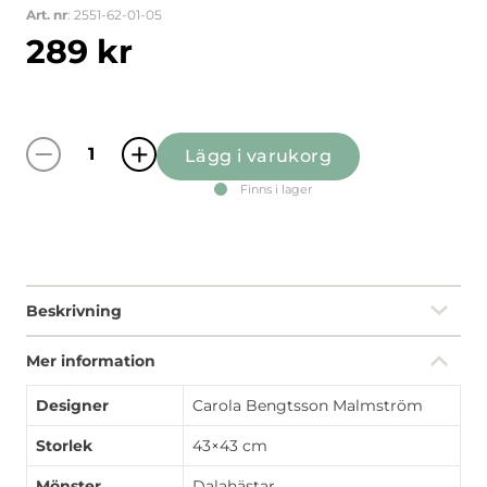
Art. nr
: 2551-62-01-05
289
kr
Lägg i varukorg
Leksand Mini jacquard beige kuddfodral mä
Finns i lager
Beskrivning
Mer information
Designer
Carola Bengtsson Malmström
Storlek
43×43 cm
Mönster
Dalahästar