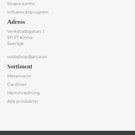
Skapa konto
Influencerprogram
Adress
Verkstadsgatan 1
511 57 Kinna
Sverige
webshop@arca.se
Sortiment
Metervaror
Gardiner
Heminredning
Alla produkter