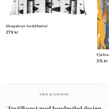
Skogsbryn kuddfodral
279
kr
Fjällv
315
kr
Våra produkter
Textilkonst med handmålad design