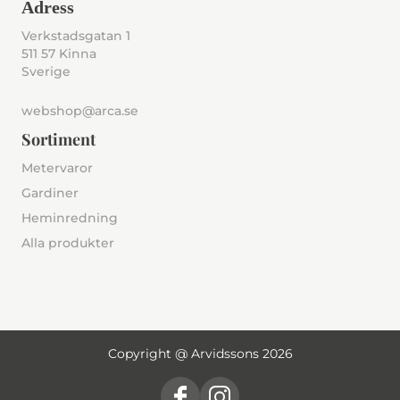
Adress
Verkstadsgatan 1
511 57 Kinna
Sverige
webshop@arca.se
Sortiment
Metervaror
Gardiner
Heminredning
Alla produkter
Copyright @ Arvidssons 2026