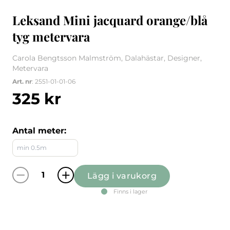
Leksand Mini jacquard orange/blå
tyg metervara
Carola Bengtsson Malmström, Dalahästar, Designer,
Metervara
Art. nr
: 2551-01-01-06
325
kr
Antal meter:
Lägg i varukorg
Leksand Mini jacquard orange/blå tyg meter
Finns i lager