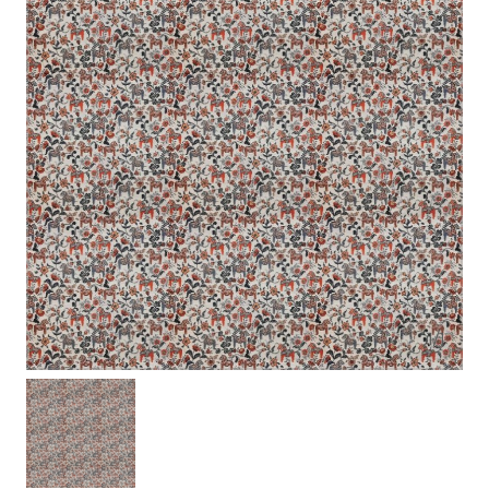
1
/
1