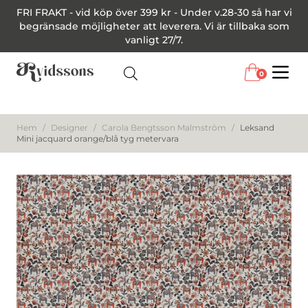
FRI FRAKT - vid köp över 399 kr - Under v.28-30 så har vi
begränsade möjligheter att leverera. Vi är tillbaka som
vanligt 27/7.
0
Menu
Hem
/
Designer
/
Carola Bengtsson Malmström
/
Leksand
Mini jacquard orange/blå tyg metervara