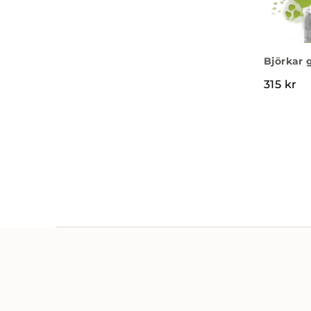
Björkar 
315
kr