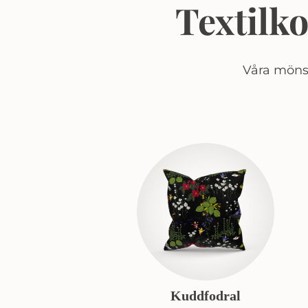
Textilk
Våra mönst
Kuddfodral