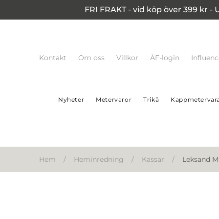
FRI FRAKT - vid köp över 399 kr - 
Kontakt
Om oss
Villkor
ÅF-login
Influen
Nyheter
Metervaror
Trikå
Kappmetervar
Hem
/
Heminredning
/
Kassar
/
Leksand Mi