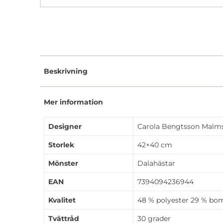
Beskrivning
Mer information
Designer
Carola Bengtsson Malm
Storlek
42×40 cm
Mönster
Dalahästar
EAN
7394094236944
Kvalitet
48 % polyester 29 % bom
Tvättråd
30 grader