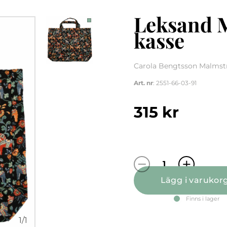
Leksand M
kasse
Carola Bengtsson Malmstr
Art. nr
: 2551-66-03-91
315
kr
Leksand Mini j
Lägg i varukor
Finns i lager
1
/
1