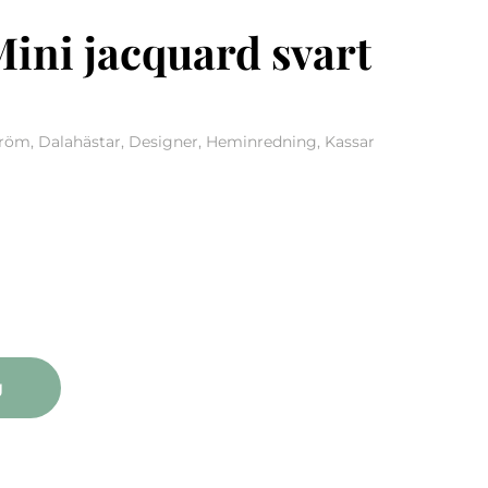
ini jacquard svart
öm, Dalahästar, Designer, Heminredning, Kassar
acquard svart kasse mängd
g