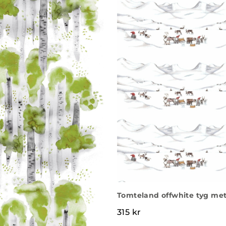
Tomteland offwhite tyg met
315
kr