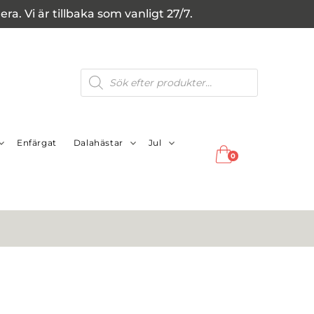
a. Vi är tillbaka som vanligt 27/7.
Produktsökning
Enfärgat
Dalahästar
Jul
0