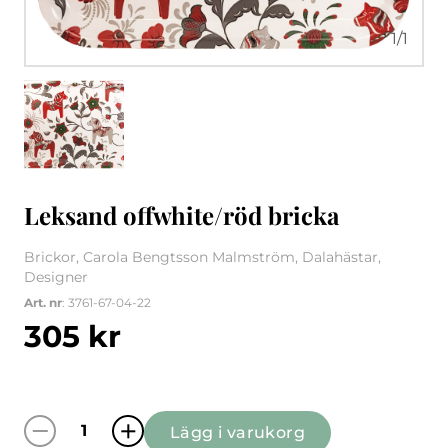
1
/
1
Leksand offwhite/röd bricka
Brickor, Carola Bengtsson Malmström, Dalahästar,
Designer
Art. nr
: 3761-67-04-22
305
kr
Lägg i varukorg
Leksand offwhite/röd bricka mängd