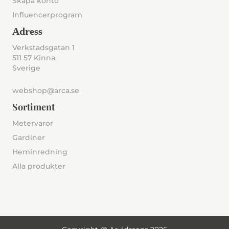
Skapa konto
Influencerprogram
Adress
Verkstadsgatan 1
511 57 Kinna
Sverige
webshop@arca.se
Sortiment
Metervaror
Gardiner
Heminredning
Alla produkter