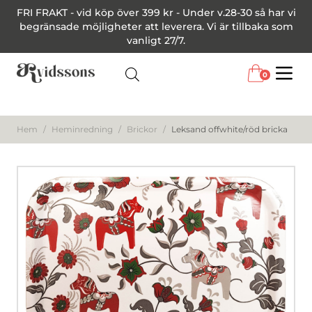
FRI FRAKT - vid köp över 399 kr - Under v.28-30 så har vi
begränsade möjligheter att leverera. Vi är tillbaka som
vanligt 27/7.
0
Menu
Hem
/
Heminredning
/
Brickor
/
Leksand offwhite/röd bricka