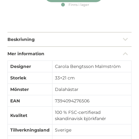
Finns i lager
Beskrivning
Mer information
Designer
Carola Bengtsson Malmström
Storlek
33×21 cm
Mönster
Dalahästar
EAN
7394094276506
100 % FSC-certifierad
Kvalitet
skandinavisk björkfanér
Tillverkningsland
Sverige