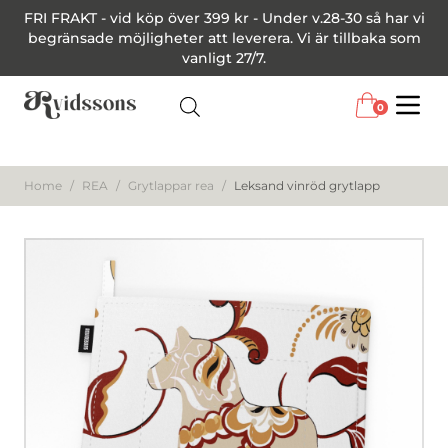
FRI FRAKT - vid köp över 399 kr - Under v.28-30 så har vi
begränsade möjligheter att leverera. Vi är tillbaka som
vanligt 27/7.
0
Menu
Home
/
REA
/
Grytlappar rea
/
Leksand vinröd grytlapp