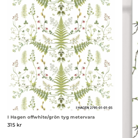
I Hagen offwhite/grön tyg metervara
315
kr