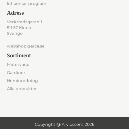
Influencerprogram
Adress
Verkstadsgatan 1
511 57 Kinna
Sverige
webshop@arca.se
Sortiment
Metervaror
Gardiner
Heminredning
Alla produkter
Copyright @ Arvidssons 2026