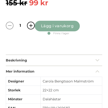
155
kr
99
kr
Lägg i varukorg
Leksand vinröd grytlapp quantity
Finns i lager
Beskrivning
Mer information
Designer
Carola Bengtsson Malmström
Storlek
22×22 cm
Mönster
Dalahästar