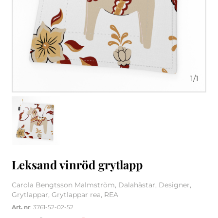
1
/
1
Leksand vinröd grytlapp
Carola Bengtsson Malmström, Dalahästar, Designer,
Grytlappar, Grytlappar rea, REA
Art. nr
: 3761-52-02-52