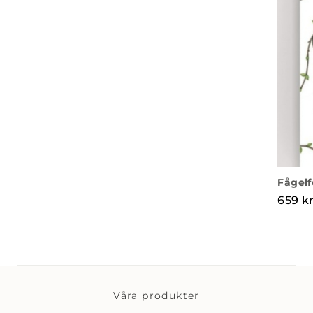
Fågelf
659
k
Våra produkter