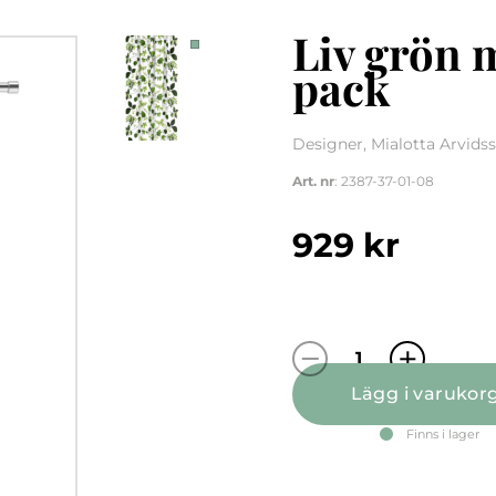
Liv grön 
pack
Designer, Mialotta Arvids
Art. nr
: 2387-37-01-08
929
kr
Liv grön multi
Lägg i varukor
Finns i lager