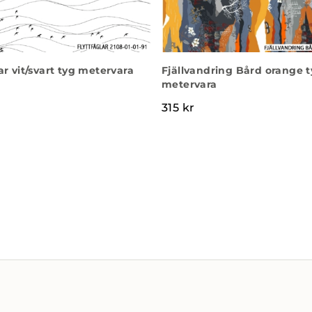
ar vit/svart tyg metervara
Fjällvandring Bård orange 
metervara
315
kr