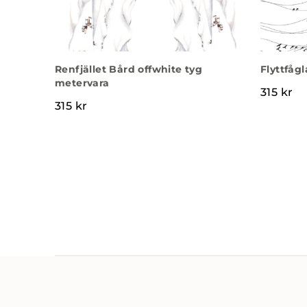
Renfjället Bård offwhite tyg
Flyttfågl
metervara
315
kr
315
kr