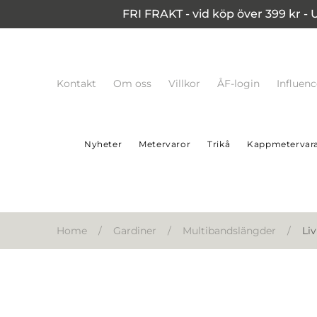
FRI FRAKT - vid köp över 399 kr - 
Kontakt
Om oss
Villkor
ÅF-login
Influen
Nyheter
Metervaror
Trikå
Kappmetervar
Home
/
Gardiner
/
Multibandslängder
/
Li