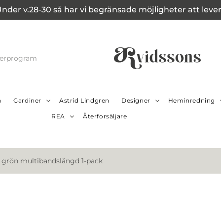
Under v.28-30 så har vi begränsade möjligheter att leverer
cerprogram
a
Gardiner
Astrid Lindgren
Designer
Heminredning
REA
Återforsäljare
v grön multibandslängd 1-pack