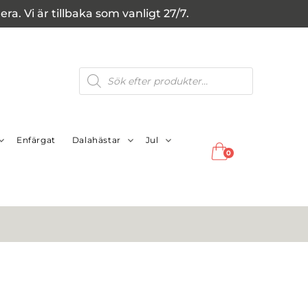
a. Vi är tillbaka som vanligt 27/7.
Produktsökning
Enfärgat
Dalahästar
Jul
0