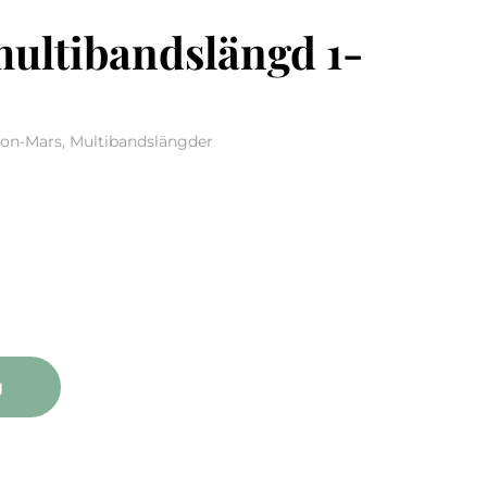
multibandslängd 1-
son-Mars, Multibandslängder
bandslängd 1-pack quantity
g